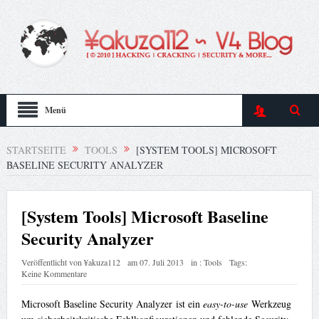
Menü
STARTSEITE
TOOLS
[SYSTEM TOOLS] MICROSOFT
BASELINE SECURITY ANALYZER
[System Tools] Microsoft Baseline
Security Analyzer
Veröffentlicht von
¥akuza112
am
07. Juli 2013
in :
Tools
Tags:
Keine Kommentare
Microsoft Baseline Security Analyzer ist ein
easy-to-use
Werkzeug