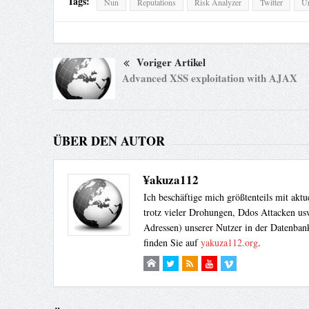
Tags:
Nun
Reputations
Risk Analyzer
Twitter
Ur
Voriger Artikel
Advanced XSS exploitation with AJAX
ÜBER DEN AUTOR
¥akuza112
Ich beschäftige mich größtenteils mit akt
trotz vieler Drohungen, Ddos Attacken usw
Adressen) unserer Nutzer in der Datenbank
finden Sie auf
yakuza112.org
.