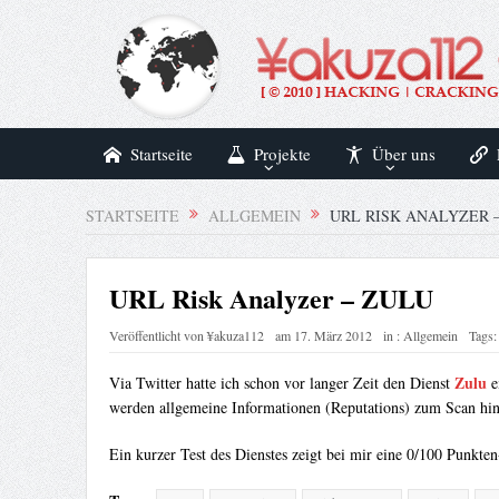
Startseite
Projekte
Über uns
STARTSEITE
ALLGEMEIN
URL RISK ANALYZER 
URL Risk Analyzer – ZULU
Veröffentlicht von
¥akuza112
am
17. März 2012
in :
Allgemein
Tags
Zulu
Via Twitter hatte ich schon vor langer Zeit den Dienst
e
werden allgemeine Informationen (Reputations) zum Scan hi
Ein kurzer Test des Dienstes zeigt bei mir eine 0/100 Punkten