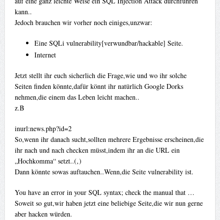
auf eine ganz leichte Weise ein SQL Injection Attack durchführen
kann..
Jedoch brauchen wir vorher noch einiges,unzwar:
Eine SQLi vulnerability[verwundbar/hackable] Seite.
Internet
Jetzt stellt ihr euch sicherlich die Frage,wie und wo ihr solche
Seiten finden könnte,dafür könnt ihr natürlich Google Dorks
nehmen,die einem das Leben leicht machen..
z.B
inurl:news.php?id=2
So,wenn ihr danach sucht,sollten mehrere Ergebnisse erscheinen,die
ihr nach und nach checken müsst,indem ihr an die URL ein
„Hochkomma“ setzt..(‚)
Dann könnte sowas auftauchen..Wenn,die Seite vulnerability ist.
You have an error in your SQL syntax; check the manual that …
Soweit so gut,wir haben jetzt eine beliebige Seite,die wir nun gerne
aber hacken würden.