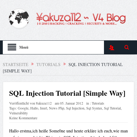
Menü
STARTSEITE
TUTORIALS
SQL INJECTION TUTORIAL
[SIMPLE WAY]
SQL Injection Tutorial [Simple Way]
Veröffentlicht von
¥akuza112
am
05. Januar 2012
in :
Tutorials
Tags:
Google
,
Hallo
,
Inurl
,
News Php
,
Sql Injection
,
Sql Syntax
,
Sql Tutorial
,
Vulnerability
Keine Kommentare
Hallo erstma,ich heiße Some0ne und heute erkläre ich euch,wie man