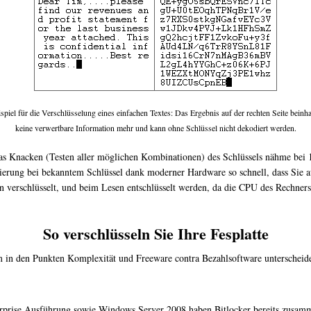
spiel für die Verschlüsselung eines einfachen Textes: Das Ergebnis auf der rechten Seite beinha
keine verwertbare Information mehr und kann ohne Schlüssel nicht dekodiert werden.
s Knacken (Testen aller möglichen Kombinationen) des Schlüssels nähme bei 1
rung bei bekanntem Schlüssel dank moderner Hardware so schnell, dass Sie auf
 verschlüsselt, und beim Lesen entschlüsselt werden, da die CPU des Rechners in
So verschlüsseln Sie Ihre Fesplatte
m in den Punkten Komplexität und Freeware contra Bezahlsoftware unterscheiden
erprise Ausführung sowie Windows Server 2008 haben Bitlocker bereits zusamme