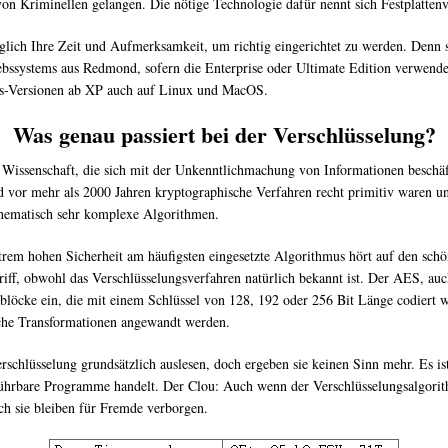
 Kriminellen gelangen. Die nötige Technologie dafür nennt sich Festplattenv
iglich Ihre Zeit und Aufmerksamkeit, um richtig eingerichtet zu werden. Denn s
riebssystems aus Redmond, sofern die Enterprise oder Ultimate Edition verwend
ows-Versionen ab XP auch auf Linux und MacOS.
Was genau passiert bei der Verschlüsselung?
r Wissenschaft, die sich mit der Unkenntlichmachung von Informationen beschäft
 vor mehr als 2000 Jahren kryptographische Verfahren recht primitiv waren u
thematisch sehr komplexe Algorithmen.
xtrem hohen Sicherheit am häufigsten eingesetzte Algorithmus hört auf den 
iff, obwohl das Verschlüsselungsverfahren natürlich bekannt ist. Der AES, auc
nblöcke ein, die mit einem Schlüssel von 128, 192 oder 256 Bit Länge codiert 
sche Transformationen angewandt werden.
erschlüsselung grundsätzlich auslesen, doch ergeben sie keinen Sinn mehr. Es i
ührbare Programme handelt. Der Clou: Auch wenn der Verschlüsselungsalgorith
ch sie bleiben für Fremde verborgen.