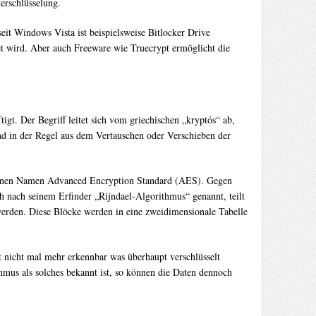
erschlüsselung.
eit Windows Vista ist beispielsweise Bitlocker Drive
et wird. Aber auch Freeware wie Truecrypt ermöglicht die
igt. Der Begriff leitet sich vom griechischen „kryptós“ ab,
nd in der Regel aus dem Vertauschen oder Verschieben der
schönen Namen Advanced Encryption Standard (AES). Gegen
h nach seinem Erfinder „Rijndael-Algorithmus“ genannt, teilt
werden. Diese Blöcke werden in eine zweidimensionale Tabelle
st nicht mal mehr erkennbar was überhaupt verschlüsselt
mus als solches bekannt ist, so können die Daten dennoch