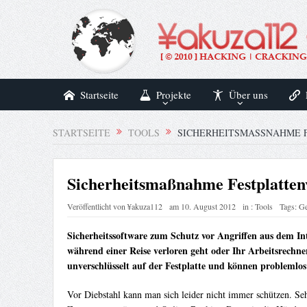
Startseite
Projekte
Über uns
STARTSEITE
TOOLS
SICHERHEITSMASSNAHME F
Sicherheitsmaßnahme Festplattenv
Veröffentlicht von
¥akuza112
am
10. August 2012
in :
Tools
Tags:
Ge
Sicherheitssoftware zum Schutz vor Angriffen aus dem Inte
während einer Reise verloren geht oder Ihr Arbeitsrechne
unverschlüsselt auf der Festplatte und können problemlos 
Vor Diebstahl kann man sich leider nicht immer schützen. Seh