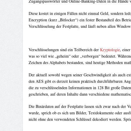
Zugangspasswörter und Online-Banking-Daten in die Hände von
Diese kostet in einigen Fällen nicht einmal Geld, sondern led
Encryption (kurz „Bitlocker“) ein fester Bestandteil des Bet
Verschlüsselung der Festplatte, und läuft neben allen Wind
Verschlüsselungen sind ein Teilbereich der
Kryptologie
, eine
was so viel wie „geheim“ oder „verborgen“ bedeutet. Während
Zeichen des Alphabets bestanden, sind heutige Methoden ma
Der aktuell sowohl wegen seiner Geschwindigkeit als auch e
den AES gibt es derzeit keinen praktisch durchführbaren Angr
die zu verschlüsselnden Informationen in 128 Bit große Date
geschrieben, auf deren Inhalte dann verschiedene mathemati
Die Binärdaten auf der Festplatte lassen sich zwar nach der V
wurde, sprich ob es sich um Bilder, Textdokumente oder ausf
nicht ohne den verwendeten Schlüssel dekodiert werden. Spri