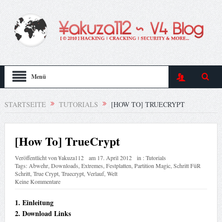
Menü
STARTSEITE
TUTORIALS
[HOW TO] TRUECRYPT
[How To] TrueCrypt
Veröffentlicht von
¥akuza112
am
17. April 2012
in :
Tutorials
Tags:
Abwehr
,
Downloads
,
Extremes
,
Festplatten
,
Partition Magic
,
Schritt FüR
Schritt
,
True Crypt
,
Truecrypt
,
Verlauf
,
Welt
Keine Kommentare
1. Einleitung
2. Download Links