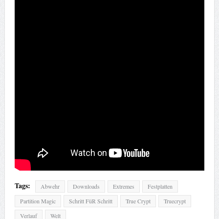
Tags:
Abwehr
Downloads
Extremes
Festplatten
Partition Magic
Schritt FüR Schritt
True Crypt
Truecrypt
Verlauf
Welt