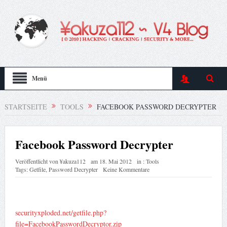
Menü
STARTSEITE
TOOLS
FACEBOOK PASSWORD DECRYPTER
Facebook Password Decrypter
Veröffentlicht von
¥akuza112
am
18. Mai 2012
in :
Tools
Tags:
Getfile
,
Password Decrypter
Keine Kommentare
securityxploded.net/getfile.php?
file=FacebookPasswordDecryptor.zip