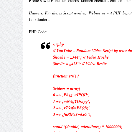
Breite sowie Höhe der Videos, können ebenfalls einfach über 
Hinweis: Für dieses Script wird ein Webserver mit PHP benötig
funktioniert.
PHP Code:
<?php
// YouTube – Random Video Script by www.du
$hoehe = „344“; // Video Hoehe
$breite = „425“; // Video Breite
function ytr() {
$videos = array(
0 => ‚Phyg_uIPQII‘,
1 => ‚m6VojYGrnpg‘,
2 => ‚xT9sfmFSQfg‘,
3 => ‚faRlFsYmkeY‘);
srand ((double) microtime() * 1000000);