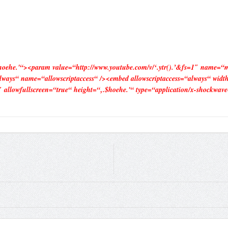
.$hoehe.'“><param value=“http://www.youtube.com/v/‘.ytr().’&fs=1″ name=
ays“ name=“allowscriptaccess“ /><embed allowscriptaccess=“always“ width=
″ allowfullscreen=“true“ height=“‚.$hoehe.'“ type=“application/x-shockwav