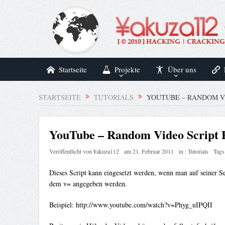
Startseite
Projekte
Über uns
STARTSEITE
TUTORIALS
YOUTUBE – RANDOM V
YouTube – Random Video Script
Veröffentlicht von
¥akuza112
am
21. Februar 2011
in :
Tutorials
Tags
Dieses Script kann eingesetzt werden, wenn man auf seiner Se
dem v= angegeben werden.
Beispiel: http://www.youtube.com/watch?v=Phyg_uIPQII