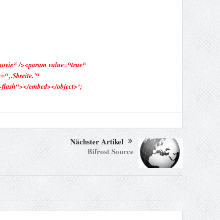
“movie“ /><param value=“true“
“‚.$breite.'“
e-flash“></embed></object>‘;
Nächster Artikel
Bifrost Source