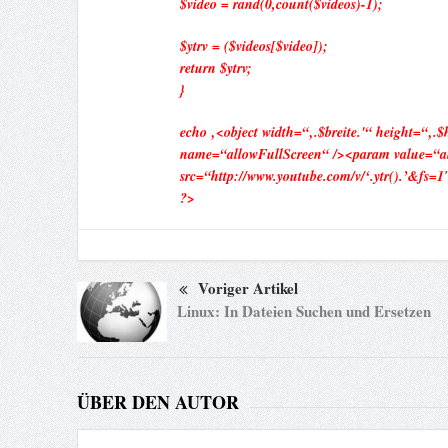
$video = rand(0,count($videos)-1);
$ytrv = ($videos[$video]);
return $ytrv;
}
echo ‚<object width=“‚.$breite.'“ height=“‚
name=“allowFullScreen“ /><param value=“alw
src=“http://www.youtube.com/v/‘.ytr().’&fs=1
?>
Voriger Artikel
Linux: In Dateien Suchen und Ersetzen
ÜBER DEN AUTOR