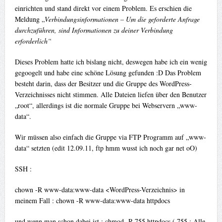
einrichten und stand direkt vor einem Problem. Es erschien die
Meldung „
Verbindungsinformationen –
Um die geforderte Anfrage
durchzuführen, sind Informationen zu deiner Verbindung
erforderlich“
Dieses Problem hatte ich bislang nicht, deswegen habe ich ein wenig
gegoogelt und habe eine schöne Lösung gefunden :D Das Problem
besteht darin, dass der Besitzer und die Gruppe des WordPress-
Verzeichnisses nicht stimmen. Alle Dateien liefen über den Benutzer
„root“, allerdings ist die normale Gruppe bei Webservern „www-
data“.
Wir müssen also einfach die Gruppe via FTP Programm auf „www-
data“ setzten (edit 12.09.11, ftp hmm wusst ich noch gar net oO)
SSH :
chown -R www-data:www-data <WordPress-Verzeichnis> in
meinem Fall : chown -R www-data:www-data httpdocs
und wenn man schon dabei ist : chmod -R 755 httpdocs ( 755 : Alle