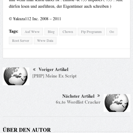
dürfen lesen und ausführen, der Eigentümer auch schreiben )
© ¥akuza112 Inc. 2008 – 2011
Tags:
Auf Www
Blog
Chown
Ftp Programm
Oo
Root Server
Www Data
Voriger Artikel
[PHP] Meine Ex Script
Nächster Artikel
6x.to Wordlist Cracker
ÜBER DEN AUTOR