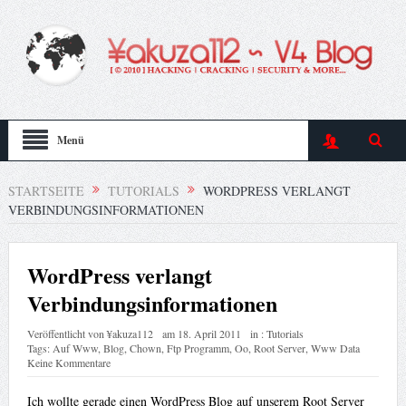
Menü
STARTSEITE
TUTORIALS
WORDPRESS VERLANGT
VERBINDUNGSINFORMATIONEN
WordPress verlangt
Verbindungsinformationen
Veröffentlicht von
¥akuza112
am
18. April 2011
in :
Tutorials
Tags:
Auf Www
,
Blog
,
Chown
,
Ftp Programm
,
Oo
,
Root Server
,
Www Data
Keine Kommentare
Ich wollte gerade einen WordPress Blog auf unserem Root Server