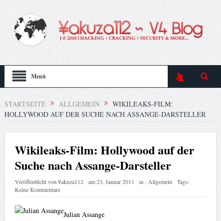
Menü
STARTSEITE
ALLGEMEIN
WIKILEAKS-FILM:
HOLLYWOOD AUF DER SUCHE NACH ASSANGE-DARSTELLER
Wikileaks-Film: Hollywood auf der
Suche nach Assange-Darsteller
Veröffentlicht von
¥akuza112
am
23. Januar 2011
in :
Allgemein
Tags:
Keine Kommentare
Julian Assange