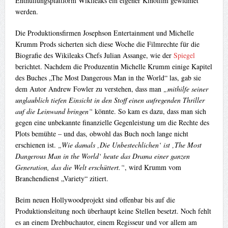
Enthüllungsplattform Wikileaks ein eigener Kinofilm gewidmet
werden.
Die Produktionsfirmen Josephson Entertainment und Michelle
Krumm Prods sicherten sich diese Woche die Filmrechte für die
Biografie des Wikileaks Chefs Julian Assange, wie der
Spiegel
berichtet. Nachdem die Produzentin Michelle Krumm einige Kapitel
des Buches „The Most Dangerous Man in the World“ las, gab sie
dem Autor Andrew Fowler zu verstehen, dass man
„mithilfe seiner
unglaublich tiefen Einsicht in den Stoff einen aufregenden Thriller
auf die Leinwand bringen“
könnte. So kam es dazu, dass man sich
gegen eine unbekannte finanzielle Gegenleistung um die Rechte des
Plots bemühte – und das, obwohl das Buch noch lange nicht
erschienen ist.
„Wie damals ‚Die Unbestechlichen‘ ist ‚The Most
Dangerous Man in the World‘ heute das Drama einer ganzen
Generation, das die Welt erschüttert.“
, wird Krumm vom
Branchendienst „Variety“ zitiert.
Beim neuen Hollywoodprojekt sind offenbar bis auf die
Produktionsleitung noch überhaupt keine Stellen besetzt. Noch fehlt
es an einem Drehbuchautor, einem Regisseur und vor allem am