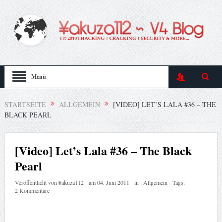
Menü
STARTSEITE
ALLGEMEIN
[VIDEO] LET’S LALA #36 – THE
BLACK PEARL
[Video] Let’s Lala #36 – The Black
Pearl
Veröffentlicht von
¥akuza112
am
04. Juni 2011
in :
Allgemein
Tags:
2 Kommentare