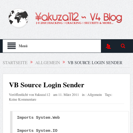
Menü
STARTSEITE
ALLGEMEIN
VB SOURCE LOGIN SENDER
VB Source Login Sender
Veröffentlicht von
¥akuza112
am
11. März 2011
in :
Allgemein
Tags:
Keine Kommentare
Imports System.Web
Imports System.IO