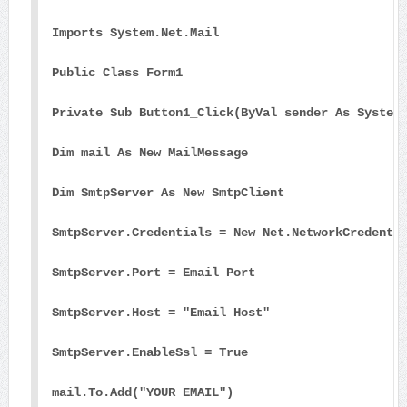
Imports System.Net.Mail
Public Class Form1
Private Sub Button1_Click(ByVal sender As System
Dim mail As New MailMessage
Dim SmtpServer As New SmtpClient
SmtpServer.Credentials = New Net.NetworkCredenti
SmtpServer.Port = Email Port
SmtpServer.Host = "Email Host"
SmtpServer.EnableSsl = True
mail.To.Add("YOUR EMAIL")