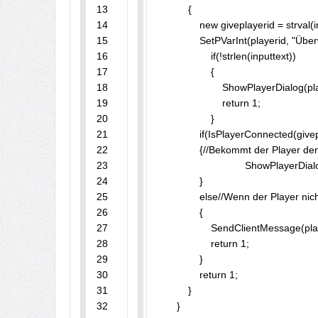
13

	    {

14

	        new giveplayerid = strval(inputtext);//neue Variable die die ID übernimmt

15

	        SetPVarInt(playerid, "Überweisung", giveplayerid); //Das speichert die ID des Player dem man etwas überweisen möchte. (Mann muss diesen Vorgang in Zwei schritten machen und muss die ID deshalb abspeichern!!)

16

		    if(!strlen(inputtext))

17

		    {

18

		        ShowPlayerDialog(playerid, DIALOG_BANK_UEBERWEISEN_Stepp1, DIALOG_STYLE_INPUT, "Überweisen", "Bitte gebe den Namen des Players ein, dem du Geld überweisen willst.", "Weiter", "Abbrechen");

19

		        return 1;

20

		    }

21

	        if(IsPlayerConnected(giveplayerid))//Wenn der Player online ist,...

22

	        {//Bekommt der Player den nächsten Dialog indem er den Gewünschten betrag den er überweisen will, eingeben muss.

23

				ShowPlayerDialog(playerid, DIALOG_BANK_UEBERWEISEN_Stepp2, DIALOG_STYLE_INPUT, "Überweisen", "Bitte gebe nun den Betrag ein den du überweisen willst.", "Überweisen", "Abbrechen");

24

	        }

25

	        else//Wenn der Player nicht Online ist, bekommt der Player diese Meldung...

26

	        {

27

	            SendClientMessage(playerid, COLOR_RED, "Dieser Spieler ist nicht Online!");

28

	            return 1;

29

	        }

30

	        return 1;

31

	    }

32
	}