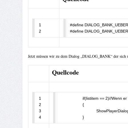
1

#define DIALOG_BANK_UEBERWEIS
2
#define DIALOG_BANK_UEBER
Jetzt müssen wir zu dem Dialog „DIALOG_BANK“ der sich un
Quellcode
1

		    if(listitem == 2)//Wenn er das zweite ausgewählt hat (Überweisen), passiert das...

2

		    {

3

				ShowPlayerDialog(playerid, DIALOG_BANK_UEBERWEISEN_Stepp1, DIALOG_STYLE_INPUT, "Überweisen", "Bitte gebe den Namen des Players ein, dem du Geld überweisen willst.", "Weiter", "Abbrechen");

4
		    }