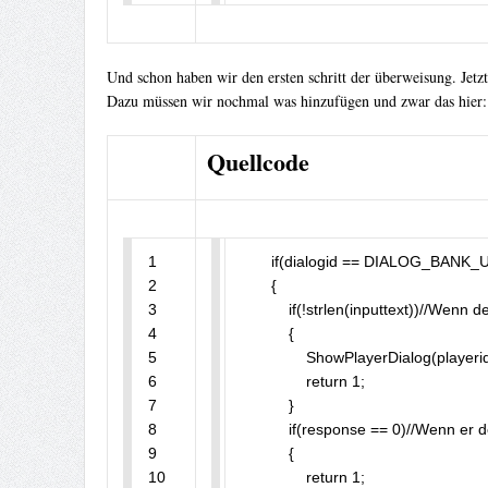
Und schon haben wir den ersten schritt der überweisung. Jetzt
Dazu müssen wir nochmal was hinzufügen und zwar das hier:
Quellcode
1

	if(dialogid == DIALOG_BANK_UEBERWEISEN_Stepp2)//Wenn die Dialogid "DIALOG_BANK_UEBERWEISEN_Stepp2" passiert das...

2

	{

3

	    if(!strlen(inputtext))//Wenn der Inputtext(Textbox) leer ist kommt diese Meldung...

4

	    {

5

	        ShowPlayerDialog(playerid, DIALOG_BANK_UEBERWEISEN_Stepp2, DIALOG_STYLE_INPUT, "Überweisen", "Bitte gebe nun den Betrag ein den du überweisen willst.", "Überweisen", "Abbrechen");

6

	        return 1;

7

	    }

8

	    if(response == 0)//Wenn er den Abbrechen Button drückt passiert nichts und der Dialog schliesst sich.

9

	    {

10

	        return 1;
