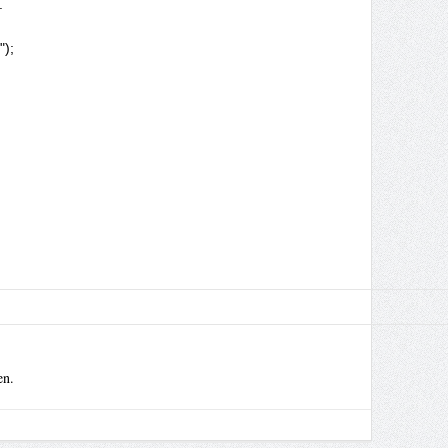


");

en.