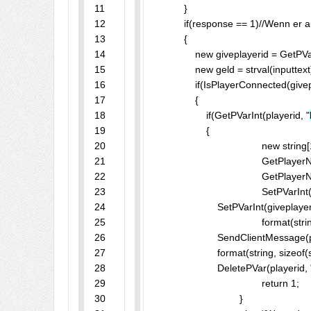
11

	    }

12

	    if(response == 1)//Wenn er auf den Button "Überweisen" drückt und die die Menge an Geld in die T3xtbox geschrieben hat passiert folgendes,...

13

	    {

14

	        new giveplayerid = GetPVarInt(playerid, "Überweisung");//Hier wird die Variable nun gebraucht um die ID des Players herauszufinden dem das Geld überwiesen werden soll.

15

	        new geld = strval(inputtext); //Hier wird die Variable "geld" genommen umd die Menge des Geldes das der Player in den Inputtext geschriebn hat herauszufinden.

16

	        if(IsPlayerConnected(giveplayerid))//Wenn die ID Online ist passiert folgendes...

17

	        {

18

	            if(GetPVarInt(playerid, "
19

	            {

20

					new string[120];

21

					GetPlayerName(playerid, name, sizeof(name));//Hier wird der name des Player herausgefunden der das GEld überweist

22

					GetPlayerName(giveplayerid, pname, sizeof(pname));//Hier wird der Name des Players herausgefunden dem das Geld überwiesen wird.

23

					SetPVarIn
24

	                SetPVarInt(giveplayer
25

					format(string, sizeof(string), "Du hast %s gerage $%d überwiesen.", pname, geld);

26

	                SendClientMessage(playerid, COLOR_GREEN, string);//Der Player bekommt eine Meldung wem und wieviel geld er gerade überwiesen hat.

27

	                format(string, sizeof(string), "%s hat dir gerage $%d überwiesen.", name, geld);

28

	                DeletePVar(playerid, "Überweisung");//Und hier bekommt der Player eine Meldung das er gerade von dem Player geld bekommen hat und wie viel.

29

					return 1;

30

				}
