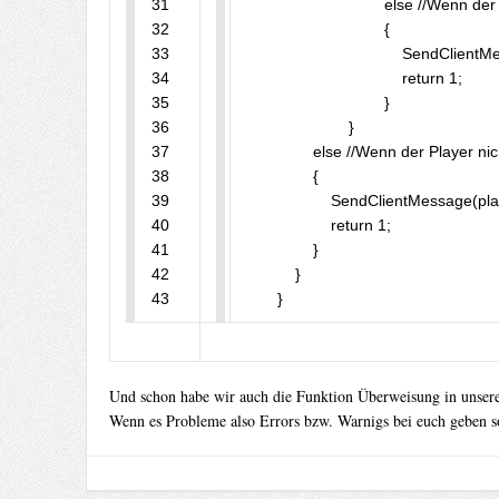
31

				else //Wenn de
32

				{

33

				    SendClie
34

				    return 1;

35

				}

36

			}

37

	        else //Wenn der Player nicht online ist bekommt man diese Meldung...

38

	        {

39

	            SendClientMessage(playerid, COLOR_RED, "Dieser Spieler ist nicht Online!");

40

	            return 1;

41

	        }

42

	    }

43
	}
Und schon habe wir auch die Funktion Überweisung in unse
Wenn es Probleme also Errors bzw. Warnigs bei euch geben sol