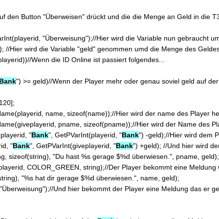
Bank
") >= geld)//Wenn der Player mehr oder genau soviel geld auf der
t(playerid, "
Bank
", GetPVarInt(playerid, "
Bank
") -geld);//Hier wird dem 
id, "
Bank
", GetPVarInt(giveplayerid, "
Bank
") +geld); //Und hier wird 