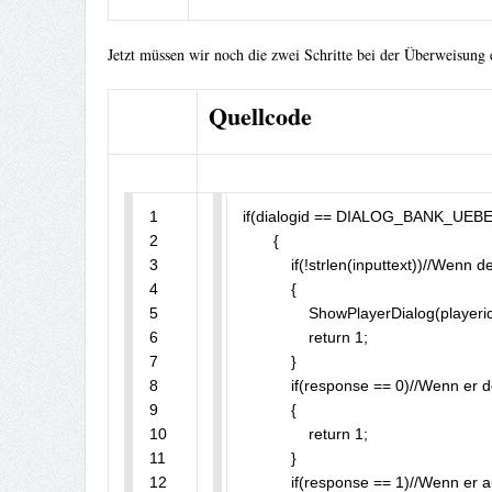
Jetzt müssen wir noch die zwei Schritte bei der Überweisung
Quellcode
1

 if(dialogid == DIALOG_BANK_UEBE
2

	{

3

	    if(!strlen(inputtext))//Wenn der Inputtext (die Textbox) leer ist kommt folgende Meldung:...

4

	    {

5

	        ShowPlayerDialog(playerid, DIALOG_BANK_UEBERWEISEN_Stepp1, DIALOG_STYLE_INPUT, "Überweisen", "Bitte gebe den Namen des Players ein, dem du Geld überweisen willst.", "Weiter", "Abbrechen");

6

	        return 1;

7

	    }

8

	    if(response == 0)//Wenn er den Abbrechen Button drückt passiert nichts und der Dialog schliesst sich.

9

	    {

10

	        return 1;

11

	    }

12

	    if(response == 1)//Wenn er auf den Button "Weiter" drückt und die ID des Players in die TExtbox geschrieben hat passiert folgendes,...
