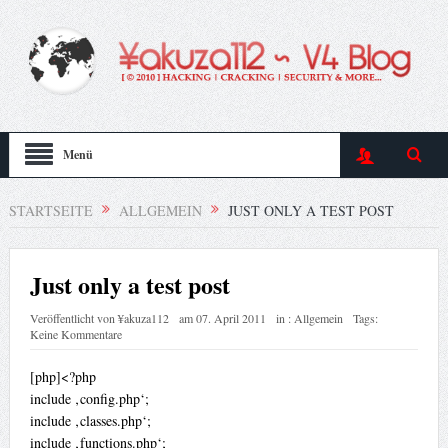
Menü
STARTSEITE
ALLGEMEIN
JUST ONLY A TEST POST
Just only a test post
Veröffentlicht von
¥akuza112
am
07. April 2011
in :
Allgemein
Tags:
Keine Kommentare
[php]<?php
include ‚config.php‘;
include ‚classes.php‘;
include ‚functions.php‘;