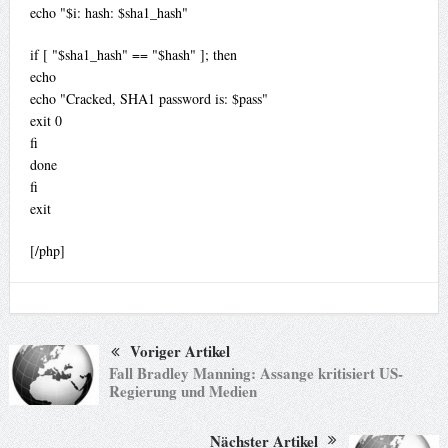
echo "$i: hash: $sha1_hash"
if [ "$sha1_hash" == "$hash" ]; then
echo
echo "Cracked, SHA1 password is: $pass"
exit 0
fi
done
fi
exit
[/php]
Voriger Artikel
Fall Bradley Manning: Assange kritisiert US-
Regierung und Medien
Nächster Artikel