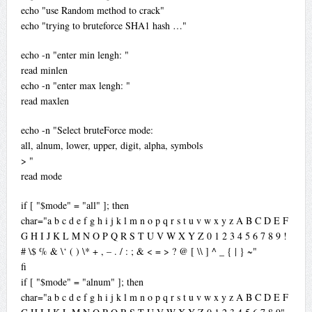
echo "use Random method to crack"
echo "trying to bruteforce SHA1 hash …"
echo -n "enter min lengh: "
read minlen
echo -n "enter max lengh: "
read maxlen
echo -n "Select bruteForce mode:
all, alnum, lower, upper, digit, alpha, symbols
> "
read mode
if [ "$mode" = "all" ]; then
char="a b c d e f g h i j k l m n o p q r s t u v w x y z A B C D E F
G H I J K L M N O P Q R S T U V W X Y Z 0 1 2 3 4 5 6 7 8 9 !
# \$ % & \‘ ( ) \* + , – . / : ; & < = > ? @ [ \\ ] ^ _ { | } ~"
fi
if [ "$mode" = "alnum" ]; then
char="a b c d e f g h i j k l m n o p q r s t u v w x y z A B C D E F