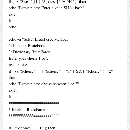
if [ -z "$hash" ] || [ "${#hash}" != "40" ]; then
echo "Error: please Enter a valid SHA1 hash"
exit
fi
echo
echo -n "Select BruteForce Method:
1: Random BruteForce
2: Dictionary BruteForce
Enter your choise 1 or 2: "
read choise
if [ -z "$choise" ] || [ "$choise" != "1" ] && [ "$choise" != "2" ];
then
echo "Error: please choise between 1 or 2"
exit 1
fi
#########################
# Random BruteForce
#########################
if [ "$choise" == "1" ]; then