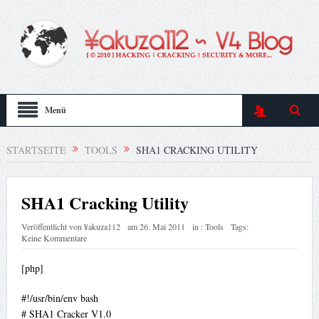
Menü
STARTSEITE
TOOLS
SHA1 CRACKING UTILITY
SHA1 Cracking Utility
Veröffentlicht von
¥akuza112
am
26. Mai 2011
in :
Tools
Tags:
Keine Kommentare
[php]
#!/usr/bin/env bash
# SHA1 Cracker V1.0