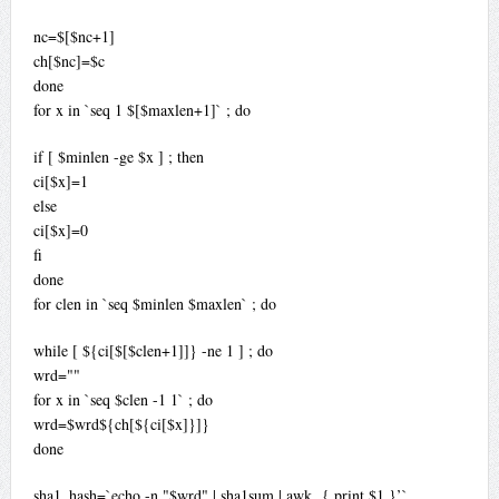
nc=$[$nc+1]
ch[$nc]=$c
done
for x in `seq 1 $[$maxlen+1]` ; do
if [ $minlen -ge $x ] ; then
ci[$x]=1
else
ci[$x]=0
fi
done
for clen in `seq $minlen $maxlen` ; do
while [ ${ci[$[$clen+1]]} -ne 1 ] ; do
wrd=""
for x in `seq $clen -1 1` ; do
wrd=$wrd${ch[${ci[$x]}]}
done
sha1_hash=`echo -n "$wrd" | sha1sum | awk ‚{ print $1 }’`