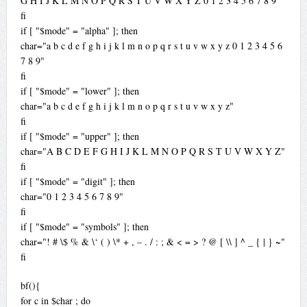
G H I J K L M N O P Q R S T U V W X Y Z 0 1 2 3 4 5 6 7 8 9"
fi
if [ "$mode" = "alpha" ]; then
char="a b c d e f g h i j k l m n o p q r s t u v w x y z 0 1 2 3 4 5 6
7 8 9"
fi
if [ "$mode" = "lower" ]; then
char="a b c d e f g h i j k l m n o p q r s t u v w x y z"
fi
if [ "$mode" = "upper" ]; then
char="A B C D E F G H I J K L M N O P Q R S T U V W X Y Z"
fi
if [ "$mode" = "digit" ]; then
char="0 1 2 3 4 5 6 7 8 9"
fi
if [ "$mode" = "symbols" ]; then
char="! # \$ % & \‘ ( ) \* + , – . / : ; & < = > ? @ [ \\ ] ^ _ { | } ~"
fi
bf(){
for c in $char ; do