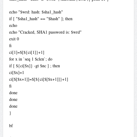
echo "$wrd: hash: $sha1_hash"
if [ "$sha1_hash" == "$hash" ]; then
echo
echo "Cracked, SHA1 password is: $wrd"
exit 0
fi
ci[1]=$[${ci[1]}+1]
for x in `seq 1 $clen`; do
if [ ${ci[$x]} -gt $nc ] ; then
ci[$x]=1
ci[$[$x+1]]=$[${ci[$[$x+1]]}+1]
fi
done
done
done
}
bf