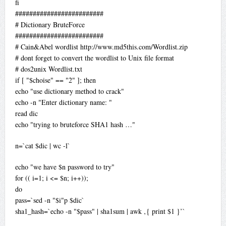
fi
#########################
# Dictionary BruteForce
#########################
# Cain&Abel wordlist http://www.md5this.com/Wordlist.zip
# dont forget to convert the wordlist to Unix file format
# dos2unix Wordlist.txt
if [ "$choise" == "2" ]; then
echo "use dictionary method to crack"
echo -n "Enter dictionary name: "
read dic
echo "trying to bruteforce SHA1 hash …"
n=`cat $dic | wc -l`
echo "we have $n password to try"
for (( i=1; i <= $n; i++));
do
pass=`sed -n "$i"p $dic`
sha1_hash=`echo -n "$pass" | sha1sum | awk ‚{ print $1 }’`