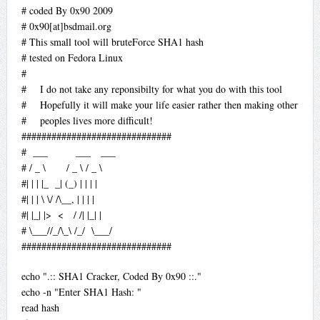
# coded By 0x90 2009
# 0x90[at]bsdmail.org
# This small tool will bruteForce SHA1 hash
# tested on Fedora Linux
#
# I do not take any reponsibilty for what you do with this tool
# Hopefully it will make your life easier rather then making other
# peoples lives more difficult!
##############################
# ___ ___ ___
# / _ \ / _ \ / _ \
#| | | |_ _| (_) | | | |
#| | | \ \/ /\__, | | | |
#| |_| |> < / /| |_| |
# \___//_/\_\ /_/ \___/
##############################
echo ".:: SHA1 Cracker, Coded By 0x90 ::."
echo -n "Enter SHA1 Hash: "
read hash