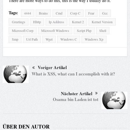
There are more ways to do this, this is the way I usually do it.
Tags:
4444
Brains
Cmd
Corp C
Fear
Gcc
Greetings
Hhttp
Ip Address
Kernel 2
Kernel Version
Microsoft Corp
Microsoft Windows
Script Php
Shell
Smp
Url Path
Wget
Windows C
Windows Xp
Voriger Artikel
What is XSS, what can I accomplish with it?
Nächster Artikel
Osama bin Laden ist tot
ÜBER DEN AUTOR