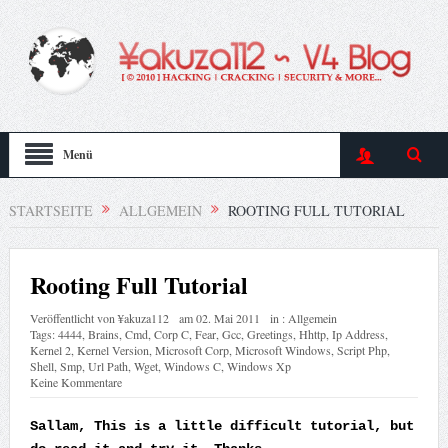
Menü
STARTSEITE
ALLGEMEIN
ROOTING FULL TUTORIAL
Rooting Full Tutorial
Veröffentlicht von
¥akuza112
am
02. Mai 2011
in :
Allgemein
Tags:
4444
,
Brains
,
Cmd
,
Corp C
,
Fear
,
Gcc
,
Greetings
,
Hhttp
,
Ip Address
,
Kernel 2
,
Kernel Version
,
Microsoft Corp
,
Microsoft Windows
,
Script Php
,
Shell
,
Smp
,
Url Path
,
Wget
,
Windows C
,
Windows Xp
Keine Kommentare
Sallam, This is a little difficult tutorial, but