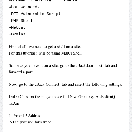
do read it and try it. Thanks.
What we need?
-RFI Vulnerable Script
-PHP Shell
-Netcat
-Brains
First of all, we need to get a shell on a site.
For this tutorial i will be using MulCi Shell.
So, once you have it on a site, go to the ‚Backdoor Host‘ tab and
forward a port.
Now, go to the ‚Back Connect‘ tab and insert the following settings:
DuDe Click on the image to see full Size Greetings ALBoRaaQ-
TeAm
1- Your IP Address.
2-The port you forwarded.