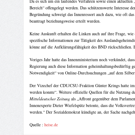
Da es sich um ein laufendes Verfahren sowie einen aktuellen
Bereich“ offengelegt werden. Das schützenswerte Interesse d
Begründung schweigt das Innenressort auch dazu, wie oft da
beantragt beziehungsweise erteilt wurden.
Keine Auskunft erhalten die Linken auch auf ihre Frage, wie
spezifische Informationen zur Tätigkeit des Auslandsgeheimd
könne auf die Aufklärungsfähigkeit des BND rückschließen. E
Voriges Jahr hatte das Innenministerium noch verkündet, das
Regierung auch diese Information geheimhaltungsbedürftig ge
Notwendigkeit“ von Online-Durchsuchungen „auf dem Silberta
Der Vizechef der CDU/CSU-Fraktion Günter Krings hatte im Z
werden konnte“. Weitere offizielle Quellen für die Nutzung de
Mitteldeutscher Zeitung
als „Affront gegenüber dem Parlament
Innenexperte Dieter Wiefelspütz betonte, dass die Volksvertr
werden.“ Der Sozialdemokrat kündigte an, der Sache nachgeh
Quelle :
heise.de