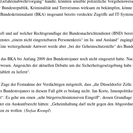
 „Gefahrenabwehrvorgang“ handle, könnten sensible polizeiliche Vorgehensweis
er Bundesrepublik, Kriminalität und Terrorismus wirksam zu bekämpfen, könne e
s Bundeskriminalamt (BKA) insgesamt bereits verdeckte Zugriffe auf IT-System
 oft und auf welcher Rechtsgrundlage der Bundesnachrichtendienst (BND) bere
ienstes „einem nicht eingrenzbaren Personenkreis“ im In- und Ausland“ zugäng
ine weitergehende Antwort werde aber „bei der Geheimschutzstelle“ des Bundes
s das BKA bis Anfang 2009 den Bundestrojaner noch nicht eingesetzt hatte. N
wesen. Angesichts der aktuellen Debatte um die Sicherheitsgesetzgebung habe d
blett zu liefern“.
uge der Festnahme der Verdächtigen mitgeteilt, dass „die Düsseldorfer Zelle
s Bundestrojaners in diesem Fall gibt es bislang nicht. Jan Korte, Innenpoliti
“. Es gehe um einen „sehr bürgerrechtsintensiven Eingriff“, dessen Grundlag
eter ein Auskunftsrecht hätten: „Geheimhaltung darf nicht gegen den Abgeordne
en zu wollen. (
Stefan Krempl
)