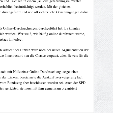
en und Taktiken in einem „äußerst gefährdungsrelevanten
rheblich beeinträchtigt werden. Mit der gleichen
e durchgeführt und wie oft richterliche Genehmigungen dafür
its Online-Durchsuchungen durchgeführt hat. Es könnten
lich werden. Wer weiß, wie häufig online durchsucht werde,
tags hinterlegt.
ach Ansicht der Linken wäre nach der neuen Argumentation der
as Innenressort nun die Chance verpasst, „den Beweis für die
 auch mit Hilfe einer Online-Durchsuchung ausgehoben
ker der Linken, bezeichnete die Auskunftsverweigerung laut
e vom Bundestag aber beschlossen worden sei. Auch der SPD-
ten gerichtet, sie muss mit ihm gemeinsam organisiert