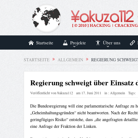
Startseite
Projekte
Über uns
STARTSEITE
ALLGEMEIN
REGIERUNG SCHWEIGT
Regierung schweigt über Einsatz 
Veröffentlicht von
¥akuza112
am
17. Juni 2011
in :
Allgemein
Tags:
Die Bundesregierung will eine parlamentarische Anfrage zu 
„Geheimhaltungsgründen“ nicht beantworten. Nach der Rechts
geringfügiges Risiko“ entstehe, dass „die angefragten detaill
eine Anfrage der Fraktion der Linken.