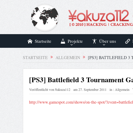
Startseite
Projekte
Über uns
STARTSEITE
ALLGEMEIN
[PS3] BATTLEFIELD 
[PS3] Battlefield 3 Tournament G
Veröffentlicht von
¥akuza112
am
27. September 2011
in :
Allgemein
http://www.gamespot.com/shows/on-the-spot/?event=battlef