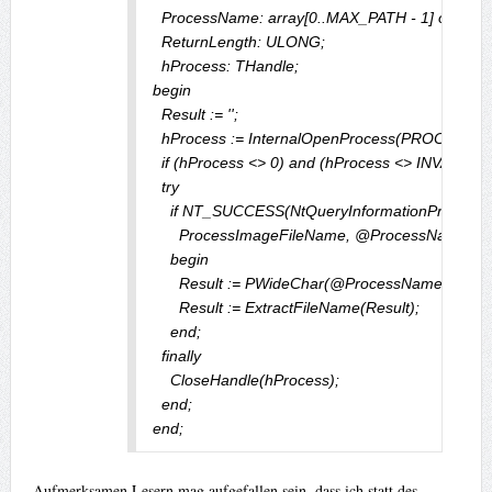
  ProcessName: array[0..MAX_PATH - 1] of Wide
  ReturnLength: ULONG;

  hProcess: THandle;

begin

  Result := '';

  hProcess := InternalOpenProcess(PROCESS_
  if (hProcess <> 0) and (hProcess <> INVALID
  try

    if NT_SUCCESS(NtQueryInformationProcess(h
      ProcessImageFileName, @ProcessName[0]
    begin

      Result := PWideChar(@ProcessName[0]);

      Result := ExtractFileName(Result);

    end;

  finally

    CloseHandle(hProcess);

  end;

end;
Aufmerksamen Lesern mag aufgefallen sein, dass ich statt des