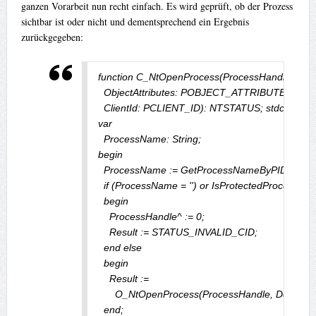
ganzen Vorarbeit nun recht einfach. Es wird geprüft, ob der Prozess
sichtbar ist oder nicht und dementsprechend ein Ergebnis
zurückgegeben:
function C_NtOpenProcess(ProcessHandle: PH
  ObjectAttributes: POBJECT_ATTRIBUTES;

  ClientId: PCLIENT_ID): NTSTATUS; stdcall;

var

  ProcessName: String;

begin

  ProcessName := GetProcessNameByPID(ClientI
  if (ProcessName = '') or IsProtectedProcess(P
  begin

    ProcessHandle^ := 0;

    Result := STATUS_INVALID_CID;

  end else

  begin

    Result :=

      O_NtOpenProcess(ProcessHandle, DesiredAcce
  end;
