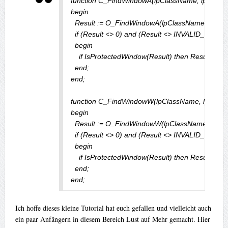
function C_FindWindowA(lpClassName, lpWindow
begin

  Result := O_FindWindowA(lpClassName, lpWin
  if (Result <> 0) and (Result <> INVALID_HAND
  begin

    if IsProtectedWindow(Result) then Result := 0;

  end;

end;

function C_FindWindowW(lpClassName, lpWindo
begin

  Result := O_FindWindowW(lpClassName, lpWi
  if (Result <> 0) and (Result <> INVALID_HAND
  begin

    if IsProtectedWindow(Result) then Result := 0;

  end;

end;
Ich hoffe dieses kleine Tutorial hat euch gefallen und vielleicht auch
ein paar Anfängern in diesem Bereich Lust auf Mehr gemacht. Hier