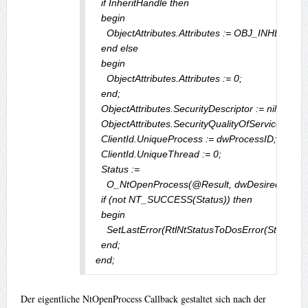
  if InheritHandle then

  begin

    ObjectAttributes.Attributes := OBJ_INHERIT;

  end else

  begin

    ObjectAttributes.Attributes := 0;

  end;

  ObjectAttributes.SecurityDescriptor := nil;

  ObjectAttributes.SecurityQualityOfService := nil;

  ClientId.UniqueProcess := dwProcessID;

  ClientId.UniqueThread := 0;

  Status :=

    O_NtOpenProcess(@Result, dwDesiredAccess, 
  if (not NT_SUCCESS(Status)) then

  begin

    SetLastError(RtlNtStatusToDosError(Status));

  end;

end;
Der eigentliche NtOpenProcess Callback gestaltet sich nach der