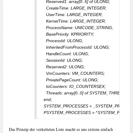
    Reserved1: array[0..5] of ULONG;

    CreateTime: LARGE_INTEGER;

    UserTime: LARGE_INTEGER;

    KernelTime: LARGE_INTEGER;

    ProcessName: UNICODE_STRING;

    BasePriority: KPRIORITY;

    ProcessId: ULONG;

    InheritedFromProcessId: ULONG;

    HandleCount: ULONG;

    SessionId: ULONG;

    Reserved2: ULONG;

    VmCounters: VM_COUNTERS;

    PrivatePageCount: ULONG;

    IoCounters: IO_COUNTERSEX;

    Threads: array[0..0] of SYSTEM_THREADS;

  end;

  SYSTEM_PROCESSES = _SYSTEM_PROCESS
  PSYSTEM_PROCESSES = ^SYSTEM_PROCE
Das Prinzip der verketteten Liste macht es uns extrem einfach