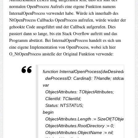
normalen OpenProcess Aufrufs eine eigene Funktion namens
InternalOpenProcess verwendet habe. Würde ich innerhalb des
NtOpenProcess Callbacks OpenProcess aufrufen, würde wieder der
gehookte Code ausgeführt und der Callback aufgerufen. Dies
passiert dann so lange, bis ein Stack Overflow auftritt und das
Programm abstürzt. Bei InternalOpenProcess handelt es sich um
eine eigene Implementation von OpenProcess, wobei ich hier
O_NtOpenProcess anstelle der Original Funktion verwende:
function InternalOpenProcess(dwDesiredAccess: 
  dwProcessID: Cardinal): THandle; stdcall;

var

  ObjectAttributes: TObjectAttributes;

  ClientId: TClientId;

  Status: NTSTATUS;

begin

  ObjectAttributes.Length := SizeOf(TObjectAttribu
  ObjectAttributes.RootDirectory := 0;

  ObjectAttributes.ObjectName := nil;
