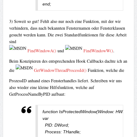
end;
3) Soweit so gut! Fehlt also nur noch eine Funktion, mit der wir
verhindern, dass nach bekannten Fensternamen oder Fensterklassen
gesucht werden kann. Die zwei Standardfunktionen für diese Arbeit
sind
FindWindowA()
und
FindWindowW()
.
Beim Konzipieren des entsprechenden Hook Callbacks dachte ich an
die
GetWindowThreadProcessId()
Funktion, welche die
ProzessID anhand eines Fensterhandles liefert. Schreiben wir uns
also wieder eine kleine Hilfsfunktion, welche auf
GetProcessNameByPID aufbaut:
function IsProtectedWindow(Window: HWND): Bo
var

  PID: DWord;

  Process: THandle;
