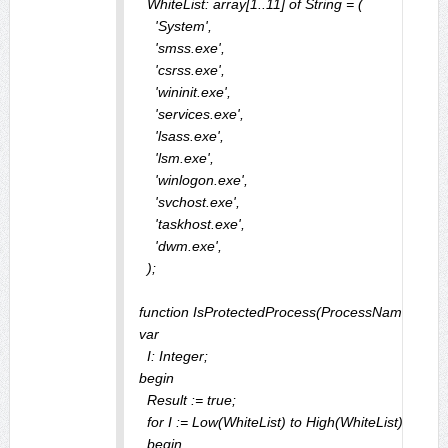
  WhiteList: array[1..11] of String = (

    'System',

    'smss.exe',

    'csrss.exe',

    'wininit.exe',

    'services.exe',

    'lsass.exe',

    'lsm.exe',

    'winlogon.exe',

    'svchost.exe',

    'taskhost.exe',

    'dwm.exe',

  );

function IsProtectedProcess(ProcessName: String
var

  I: Integer;

begin

  Result := true;

  for I := Low(WhiteList) to High(WhiteList) do

  begin
