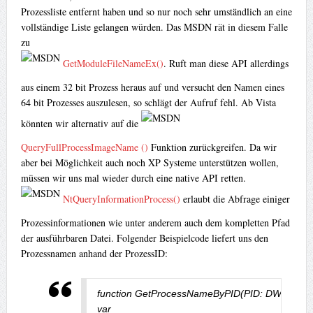
Prozessliste entfernt haben und so nur noch sehr umständlich an eine
vollständige Liste gelangen würden. Das MSDN rät in diesem Falle
zu
GetModuleFileNameEx()
. Ruft man diese API allerdings
aus einem 32 bit Prozess heraus auf und versucht den Namen eines
64 bit Prozesses auszulesen, so schlägt der Aufruf fehl. Ab Vista
könnten wir alternativ auf die
QueryFullProcessImageName ()
Funktion zurückgreifen. Da wir
aber bei Möglichkeit auch noch XP Systeme unterstützen wollen,
müssen wir uns mal wieder durch eine native API retten.
NtQueryInformationProcess()
erlaubt die Abfrage einiger
Prozessinformationen wie unter anderem auch dem kompletten Pfad
der ausführbaren Datei. Folgender Beispielcode liefert uns den
Prozessnamen anhand der ProzessID:
function GetProcessNameByPID(PID: DWord): Str
var
