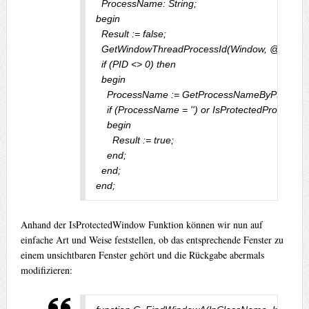
  ProcessName: String;

begin

  Result := false;

  GetWindowThreadProcessId(Window, @PID);

  if (PID <> 0) then

  begin

    ProcessName := GetProcessNameByPID(PID);
    if (ProcessName = '') or IsProtectedProcess(
    begin

      Result := true;

    end;

  end;

end;
Anhand der IsProtectedWindow Funktion können wir nun auf
einfache Art und Weise feststellen, ob das entsprechende Fenster zu
einem unsichtbaren Fenster gehört und die Rückgabe abermals
modifizieren: