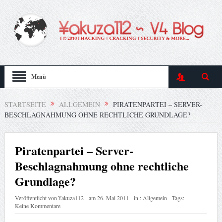
Menü
STARTSEITE
ALLGEMEIN
PIRATENPARTEI – SERVER-
BESCHLAGNAHMUNG OHNE RECHTLICHE GRUNDLAGE?
Piratenpartei – Server-
Beschlagnahmung ohne rechtliche
Grundlage?
Veröffentlicht von
¥akuza112
am
26. Mai 2011
in :
Allgemein
Tags:
Keine Kommentare