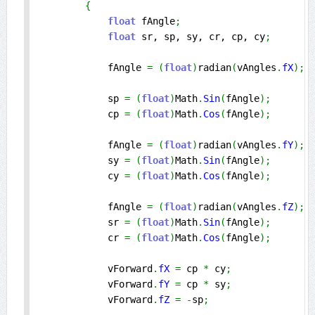
{
float
 fAngle
;
float
 sr, sp, sy, cr, cp, cy
;
            fAngle 
=
(
float
)
radian
(
vAngles
.
fX
)
;
            sp 
=
(
float
)
Math
.
Sin
(
fAngle
)
;
            cp 
=
(
float
)
Math
.
Cos
(
fAngle
)
;
            fAngle 
=
(
float
)
radian
(
vAngles
.
fY
)
;
            sy 
=
(
float
)
Math
.
Sin
(
fAngle
)
;
            cy 
=
(
float
)
Math
.
Cos
(
fAngle
)
;
            fAngle 
=
(
float
)
radian
(
vAngles
.
fZ
)
;
            sr 
=
(
float
)
Math
.
Sin
(
fAngle
)
;
            cr 
=
(
float
)
Math
.
Cos
(
fAngle
)
;
            vForward
.
fX
=
 cp 
*
 cy
;
            vForward
.
fY
=
 cp 
*
 sy
;
            vForward
.
fZ
=
-
sp
;