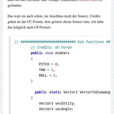
gefunden:
Das wars im auch schon, im Anschluss noch der Source. Credits
gehen an das UC-Forum, dort geistert dieser Source rum. Ich habe
ihn lediglich nach C# Portiert.
// ########################### Aim functions ###
// Credits: UC-Forum
public
enum
 AimVars

{
            PITCH 
=
0
,

            YAW 
=
1
,

            ROLL 
=
2
,

}
public
static
 Vector2 VectorToViewangl
{
            Vector3 vecEntity
;
            Vector3 vecAngle
;