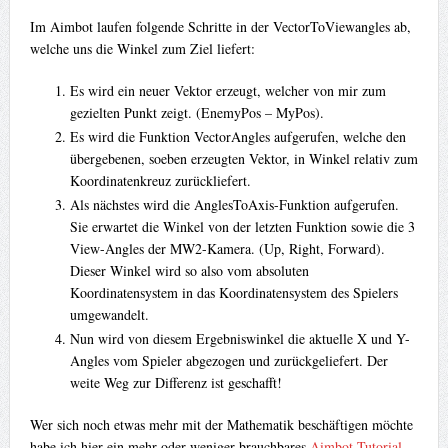
Im Aimbot laufen folgende Schritte in der VectorToViewangles ab,
welche uns die Winkel zum Ziel liefert:
Es wird ein neuer Vektor erzeugt, welcher von mir zum
gezielten Punkt zeigt. (EnemyPos – MyPos).
Es wird die Funktion VectorAngles aufgerufen, welche den
übergebenen, soeben erzeugten Vektor, in Winkel relativ zum
Koordinatenkreuz zurückliefert.
Als nächstes wird die AnglesToAxis-Funktion aufgerufen.
Sie erwartet die Winkel von der letzten Funktion sowie die 3
View-Angles der MW2-Kamera. (Up, Right, Forward).
Dieser Winkel wird so also vom absoluten
Koordinatensystem in das Koordinatensystem des Spielers
umgewandelt.
Nun wird von diesem Ergebniswinkel die aktuelle X und Y-
Angles vom Spieler abgezogen und zurückgeliefert. Der
weite Weg zur Differenz ist geschafft!
Wer sich noch etwas mehr mit der Mathematik beschäftigen möchte
habe ich hier ein mehr oder weniger brauchbares
Aimbot-Tutorial