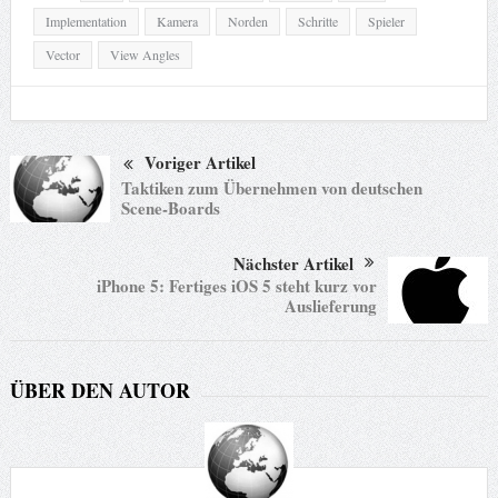
Implementation
Kamera
Norden
Schritte
Spieler
Vector
View Angles
Voriger Artikel
Taktiken zum Übernehmen von deutschen
Scene-Boards
Nächster Artikel
iPhone 5: Fertiges iOS 5 steht kurz vor
Auslieferung
ÜBER DEN AUTOR