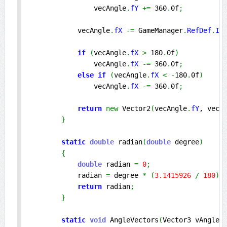
                vecAngle
.
fY
+=
 360
.
0f
;
            vecAngle
.
fX
-=
 GameManager
.
RefDef
.
In
if
(
vecAngle
.
fX
>
 180
.
0f
)
                vecAngle
.
fX
-=
 360
.
0f
;
else
if
(
vecAngle
.
fX
<
-
180
.
0f
)
                vecAngle
.
fX
-=
 360
.
0f
;
return
new
 Vector2
(
vecAngle
.
fY
, vecA
}
static
double
 radian
(
double
 degree
)
{
double
 radian 
=
0
;
            radian 
=
 degree 
*
(
3.1415926
/
180
)
;
return
 radian
;
}
static
void
 AngleVectors
(
Vector3 vAngles