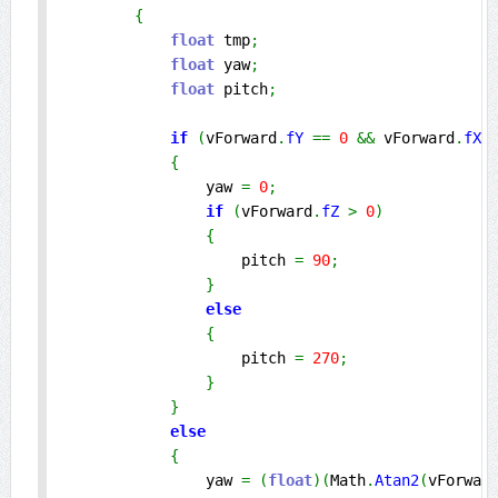
{
float
 tmp
;
float
 yaw
;
float
 pitch
;
if
(
vForward
.
fY
==
0
&&
 vForward
.
fX
{
                yaw 
=
0
;
if
(
vForward
.
fZ
>
0
)
{
                    pitch 
=
90
;
}
else
{
                    pitch 
=
270
;
}
}
else
{
                yaw 
=
(
float
)
(
Math
.
Atan2
(
vForwar