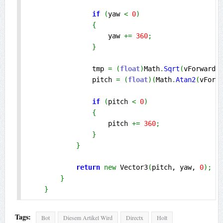
if
(
yaw 
<
0
)
{
                    yaw 
+=
360
;
}
                tmp 
=
(
float
)
Math
.
Sqrt
(
vForward
.
                pitch 
=
(
float
)
(
Math
.
Atan2
(
vForw
if
(
pitch 
<
0
)
{
                    pitch 
+=
360
;
}
}
return
new
 Vector3
(
pitch, yaw, 
0
)
;
}
}
Tags:
Bot
Diesem Artikel Wird
Directx
Holt