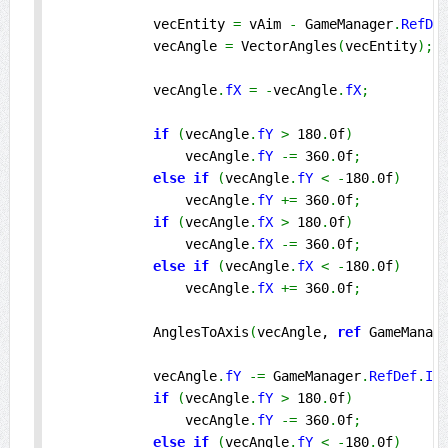
            vecEntity 
=
 vAim 
-
 GameManager
.
RefDe
            vecAngle 
=
 VectorAngles
(
vecEntity
)
;
            vecAngle
.
fX
=
-
vecAngle
.
fX
;
if
(
vecAngle
.
fY
>
 180
.
0f
)
                vecAngle
.
fY
-=
 360
.
0f
;
else
if
(
vecAngle
.
fY
<
-
180
.
0f
)
                vecAngle
.
fY
+=
 360
.
0f
;
if
(
vecAngle
.
fX
>
 180
.
0f
)
                vecAngle
.
fX
-=
 360
.
0f
;
else
if
(
vecAngle
.
fX
<
-
180
.
0f
)
                vecAngle
.
fX
+=
 360
.
0f
;
            AnglesToAxis
(
vecAngle, 
ref
 GameManag
            vecAngle
.
fY
-=
 GameManager
.
RefDef
.
In
if
(
vecAngle
.
fY
>
 180
.
0f
)
                vecAngle
.
fY
-=
 360
.
0f
;
else
if
(
vecAngle
.
fY
<
-
180
.
0f
)