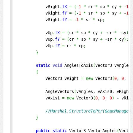
            vRight
.
fX
=
(
-
1
*
 sr 
*
 sp 
*
 cy 
+
-
1
            vRight
.
fY
=
(
-
1
*
 sr 
*
 sp 
*
 sy 
+
-
1
            vRight
.
fZ
=
-
1
*
 sr 
*
 cp
;
            vUp
.
fX
=
(
cr 
*
 sp 
*
 cy 
+
-
sr 
*
-
sy
)
;
            vUp
.
fY
=
(
cr 
*
 sp 
*
 sy 
+
-
sr 
*
 cy
)
;
            vUp
.
fZ
=
 cr 
*
 cp
;
}
static
void
 AnglesToAxis
(
Vector3 vAngles
{
            Vector3 vRight 
=
new
 Vector3
(
0
, 
0
, 
0
            AngleVectors
(
vAngles, vAxis0, vRight
            vAxis1 
=
new
 Vector3
(
0
, 
0
, 
0
)
-
 vRig
//Marshal.StructureToPtr(GameManager
}
public
static
 Vector3 VectorAngles
(
Vecto