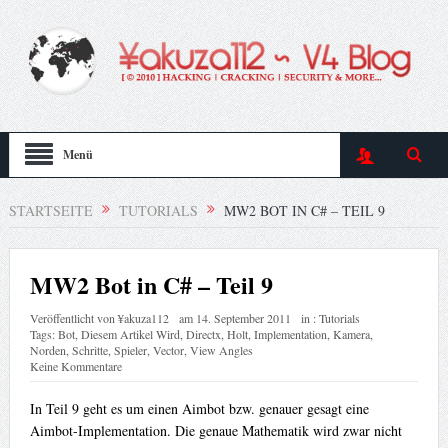
Menü
STARTSEITE
TUTORIALS
MW2 BOT IN C# – TEIL 9
MW2 Bot in C# – Teil 9
Veröffentlicht von
¥akuza112
am
14. September 2011
in :
Tutorials
Tags:
Bot
,
Diesem Artikel Wird
,
Directx
,
Holt
,
Implementation
,
Kamera
,
Norden
,
Schritte
,
Spieler
,
Vector
,
View Angles
Keine Kommentare
In Teil 9 geht es um einen Aimbot bzw. genauer gesagt eine
Aimbot-Implementation. Die genaue Mathematik wird zwar nicht