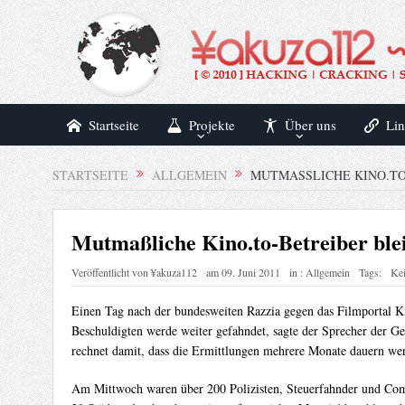
Startseite
Projekte
Über uns
Lin
STARTSEITE
ALLGEMEIN
MUTMASSLICHE KINO.TO-
Mutmaßliche Kino.to-Betreiber blei
Veröffentlicht von
¥akuza112
am
09. Juni 2011
in :
Allgemein
Tags:
Ke
Einen Tag nach der bundesweiten Razzia gegen das Filmportal Ki
Beschuldigten werde weiter gefahndet, sagte der Sprecher der G
rechnet damit, dass die Ermittlungen mehrere Monate dauern we
Am Mittwoch waren über 200 Polizisten, Steuerfahnder und Com