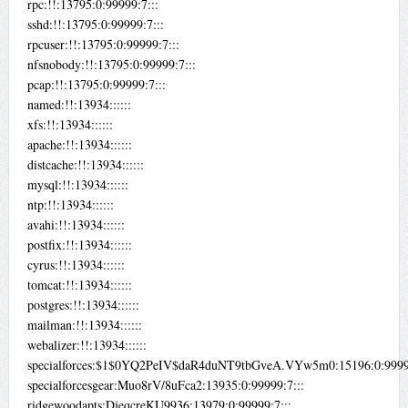
rpc:!!:13795:0:99999:7:::
sshd:!!:13795:0:99999:7:::
rpcuser:!!:13795:0:99999:7:::
nfsnobody:!!:13795:0:99999:7:::
pcap:!!:13795:0:99999:7:::
named:!!:13934::::::
xfs:!!:13934::::::
apache:!!:13934::::::
distcache:!!:13934::::::
mysql:!!:13934::::::
ntp:!!:13934::::::
avahi:!!:13934::::::
postfix:!!:13934::::::
cyrus:!!:13934::::::
tomcat:!!:13934::::::
postgres:!!:13934::::::
mailman:!!:13934::::::
webalizer:!!:13934::::::
specialforces:$1$0YQ2PeIV$daR4duNT9tbGveA.VYw5m0:15196:0:99999
specialforcesgear:Muo8rV/8uFca2:13935:0:99999:7:::
ridgewoodapts:DjeqcreKU9936:13979:0:99999:7:::