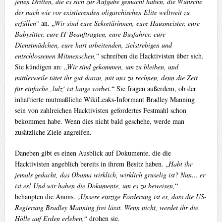
jenen Dritten, die es sich zur Aufgabe gemacht haben, die Wünsche
der nach wie vor existierenden oligarchischen Elite weltweit zu
erfüllen
“ an. „
Wir sind eure Sekretärinnen, eure Hausmeister, eure
Babysitter, eure IT-Beauftragten, eure Busfahrer, eure
Dienstmädchen, eure hart arbeitenden, zielstrebigen und
entschlossenen Mitmenschen,
“ schreiben die Hacktivisten über sich.
Sie kündigen an: „
Wir sind gekommen, um zu bleiben, und
mittlerweile tätet ihr gut daran, mit uns zu rechnen, denn die Zeit
für einfache ‚lulz‘ ist lange vorbei.
“ Sie fragen außerdem, ob der
inhaftierte mutmaßliche WikiLeaks-Informant Bradley Manning
sein von zahlreichen Hacktivisten gefordertes Festmahl schon
bekommen habe. Wenn dies nicht bald geschehe, werde man
zusätzliche Ziele angreifen.
Daneben gibt es einen Ausblick auf Dokumente, die die
Hacktivisten angeblich bereits in ihrem Besitz haben. „
Habt ihr
jemals gedacht, das Obama wirklich, wirklich gruselig ist? Nun… er
ist es! Und wir haben die Dokumente, um es zu beweisen,
“
behaupten die Anons. „
Unsere einzige Forderung ist es, dass die US-
Regierung Bradley Manning frei lässt. Wenn nicht, werdet ihr die
Hölle auf Erden erleben,
“ drohen sie.