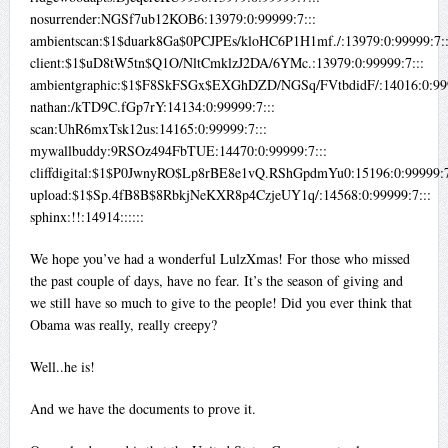
nosurrender:NGSf7ub12KOB6:13979:0:99999:7:::
ambientscan:$1$duark8Ga$0PCJPEs/kloHC6P1H1mf./:13979:0:99999:7::
client:$1$uD8tW5tn$Q1O/NltCmklzJ2DA/6YMc.:13979:0:99999:7:::
ambientgraphic:$1$F8SkFSGx$EXGhDZD/NGSq/FVtbdidF/:14016:0:999
nathan:/kTD9C.fGp7rY:14134:0:99999:7:::
scan:UhR6mxTsk12us:14165:0:99999:7:::
mywallbuddy:9RSOz494FbTUE:14470:0:99999:7:::
cliffdigital:$1$P0JwnyRO$Lp8rBE8e1vQ.RShGpdmYu0:15196:0:99999:7
upload:$1$Sp.4fB8B$8RbkjNeKXR8p4CzjeUY1q/:14568:0:99999:7:::
sphinx:!!:14914::::::
We hope you’ve had a wonderful LulzXmas! For those who missed
the past couple of days, have no fear. It’s the season of giving and
we still have so much to give to the people! Did you ever think that
Obama was really, really creepy?
Well..he is!
And we have the documents to prove it.