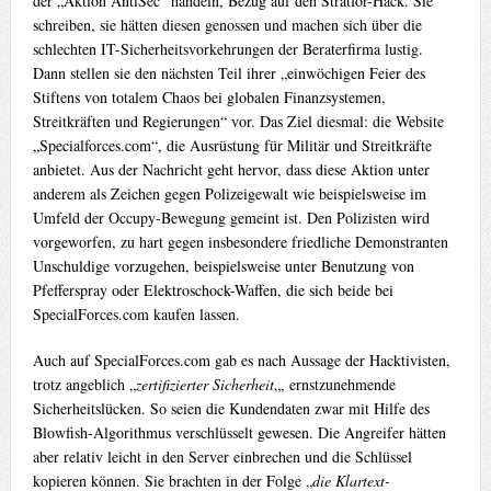
der „Aktion AntiSec“ handeln, Bezug auf den Stratfor-Hack. Sie
schreiben, sie hätten diesen genossen und machen sich über die
schlechten IT-Sicherheitsvorkehrungen der Beraterfirma lustig.
Dann stellen sie den nächsten Teil ihrer „einwöchigen Feier des
Stiftens von totalem Chaos bei globalen Finanzsystemen,
Streitkräften und Regierungen“ vor. Das Ziel diesmal: die Website
„Specialforces.com“, die Ausrüstung für Militär und Streitkräfte
anbietet. Aus der Nachricht geht hervor, dass diese Aktion unter
anderem als Zeichen gegen Polizeigewalt wie beispielsweise im
Umfeld der Occupy-Bewegung gemeint ist. Den Polizisten wird
vorgeworfen, zu hart gegen insbesondere friedliche Demonstranten
Unschuldige vorzugehen, beispielsweise unter Benutzung von
Pfefferspray oder Elektroschock-Waffen, die sich beide bei
SpecialForces.com kaufen lassen.
Auch auf SpecialForces.com gab es nach Aussage der Hacktivisten,
trotz angeblich „
zertifizierter Sicherheit
„, ernstzunehmende
Sicherheitslücken. So seien die Kundendaten zwar mit Hilfe des
Blowfish-Algorithmus verschlüsselt gewesen. Die Angreifer hätten
aber relativ leicht in den Server einbrechen und die Schlüssel
kopieren können. Sie brachten in der Folge „
die Klartext-