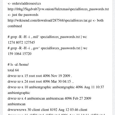
<- orders/addresses/ccs
http://ibhg35kgdvnb7jvw.onion//lulzxmas/specialforces_passwords.txt
<- just the passwords
http://wikisend.com/download/287544/specialforces.tar.gz <- both
combined
# grep -R -H -i ‚.mil‘ specialforces_passwords.txt | wc
1274 8072 127545
# grep -R -H -i ‚.gov‘ specialforces_passwords.txt | wc
159 1064 15720
# ls -al /home/
total 64
drwxr-xr-x 15 root root 4096 Nov 19 2009 .
drwxr-xr-x 24 root root 4096 Mar 30 04:15 ..
drwxr-xr-x 10 ambientgraphic ambientgraphic 4096 Aug 11 10:37
ambientgraphic
drwxr-xr-x 4 ambientscan ambientscan 4096 Feb 27 2009
ambientscan
drwxrwxrwx 30 client client 8192 Aug 12 03:46 client