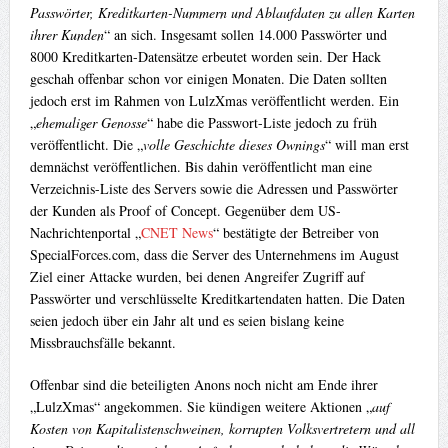
Passwörter, Kreditkarten-Nummern und Ablaufdaten zu allen Karten
ihrer Kunden
“ an sich. Insgesamt sollen 14.000 Passwörter und
8000 Kreditkarten-Datensätze erbeutet worden sein. Der Hack
geschah offenbar schon vor einigen Monaten. Die Daten sollten
jedoch erst im Rahmen von LulzXmas veröffentlicht werden. Ein
„
ehemaliger Genosse
“ habe die Passwort-Liste jedoch zu früh
veröffentlicht. Die „
volle Geschichte dieses Ownings
“ will man erst
demnächst veröffentlichen. Bis dahin veröffentlicht man eine
Verzeichnis-Liste des Servers sowie die Adressen und Passwörter
der Kunden als Proof of Concept. Gegenüber dem US-
Nachrichtenportal „
CNET News
“ bestätigte der Betreiber von
SpecialForces.com, dass die Server des Unternehmens im August
Ziel einer Attacke wurden, bei denen Angreifer Zugriff auf
Passwörter und verschlüsselte Kreditkartendaten hatten. Die Daten
seien jedoch über ein Jahr alt und es seien bislang keine
Missbrauchsfälle bekannt.
Offenbar sind die beteiligten Anons noch nicht am Ende ihrer
„LulzXmas“ angekommen. Sie kündigen weitere Aktionen „
auf
Kosten von Kapitalistenschweinen, korrupten Volksvertretern und all