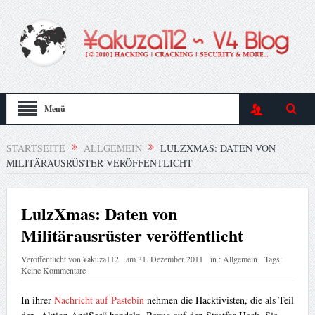
Menü
STARTSEITE
ALLGEMEIN
LULZXMAS: DATEN VON
MILITÄRAUSRÜSTER VERÖFFENTLICHT
LulzXmas: Daten von
Militärausrüster veröffentlicht
Veröffentlicht von
¥akuza112
am
31. Dezember 2011
in :
Allgemein
Tags:
Keine Kommentare
In ihrer
Nachricht auf Pastebin
nehmen die Hacktivisten, die als Teil