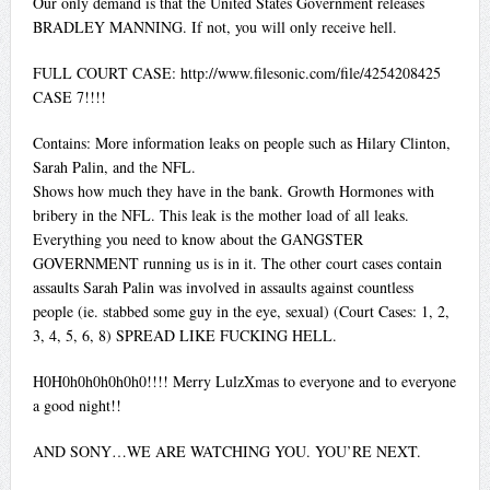
Our only demand is that the United States Government releases
BRADLEY MANNING. If not, you will only receive hell.
FULL COURT CASE: http://www.filesonic.com/file/4254208425
CASE 7!!!!
Contains: More information leaks on people such as Hilary Clinton,
Sarah Palin, and the NFL.
Shows how much they have in the bank. Growth Hormones with
bribery in the NFL. This leak is the mother load of all leaks.
Everything you need to know about the GANGSTER
GOVERNMENT running us is in it. The other court cases contain
assaults Sarah Palin was involved in assaults against countless
people (ie. stabbed some guy in the eye, sexual) (Court Cases: 1, 2,
3, 4, 5, 6, 8) SPREAD LIKE FUCKING HELL.
H0H0h0h0h0h0h0!!!! Merry LulzXmas to everyone and to everyone
a good night!!
AND SONY…WE ARE WATCHING YOU. YOU’RE NEXT.