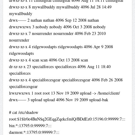
drwxr-xr-x 11 cliffdigital cliffdigital 4096 Aug 11 14:11 cliffdigital
drwxr-xr-x 8 mywallbuddy mywallbuddy 4096 Jul 28 14:49
mywallbuddy
drwx—— 2 nathan nathan 4096 Sep 12 2008 nathan
drwxrwxrwx 3 nobody nobody 4096 Oct 3 2008 nobody
drwxr-xr-x 7 nosurrender nosurrender 4096 Feb 23 2010
nosurrender
drwxr-xr-x 4 ridgewoodapts ridgewoodapts 4096 Apr 9 2008
ridgewoodapts
drwxr-xr-x 4 scan scan 4096 Oct 13 2008 scan
dr-xr-xr-x 23 specialforces specialforces 4096 Aug 11 18:40
specialforces
drwxr-xr-x 4 specialforcesgear specialforcesgear 4096 Feb 26 2008
specialforcesgear
lrwxrwxrwx 1 root root 13 Nov 19 2009 upload -> /home/client/
drwx—— 3 upload upload 4096 Nov 19 2009 upload-bak
# cat /etc/shadow
root:$1$lr0e4BnN$q2GEqgZqekcfmlQ/BDdEz0:15196:0:99999:7:::
bin:*:13795:0:99999:7:::
daemon:*:13795:0:99999:7:::