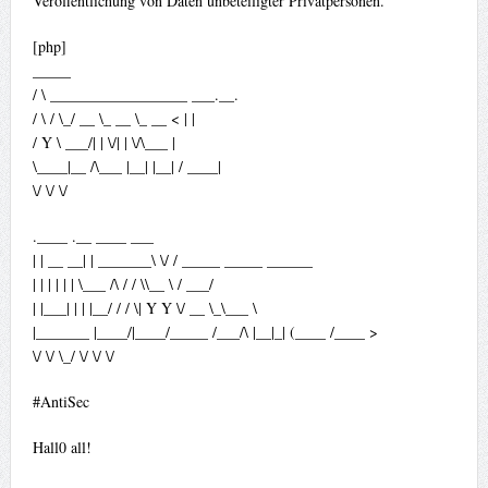
Veröffentlichung von Daten unbeteiligter Privatpersonen.
[php]
_____
/ \ __________________ ___.__.
/ \ / \_/ __ \_ __ \_ __ < | |
/ Y \ ___/| | \/| | \/\___ |
\____|__ /\___ |__| |__| / ____|
\/ \/ \/
.____ .__ ____ ___
| | __ __| | _______\ \/ / _____ _____ ______
| | | | | | \___ /\ / / \\__ \ / ___/
| |___| | | |__/ / / \| Y Y \/ __ \_\___ \
|_______ |____/|____/_____ /___/\ |__|_| (____ /____ >
\/ \/ \_/ \/ \/ \/
#AntiSec
Hall0 all!