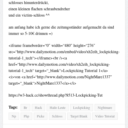
schlosses hinunterdrückt,
einen kleinen flachen schraubendreher
und ein victim-schloss ^^
am anfang habe ich gerne die zeitungsständer aufgemacht da sind
immer so 5-10€ drinnen =)
<iframe frameborder=“0″ width=“480″ height=“276″
src=“http://www.dailymotion.com/embed/video/xh2eih_lockpicking-
tutorial-1_tech“></iframe><br /><a
href=“http://www.dailymotion.com/video/xh2eih_lockpicking-
tutorial-1_tech“ target=“_blank“>Lockpicking Tutorial 1</a>
<i>von <a href=“http://www.dailymotion.com/NightMare1337″
target=“_blank“>NightMare1337</a></i>
https://w3-hack.cc/showthread.php?8513-Lockpicking-Tut
Tags:
Br
Hack
Hallo Leute
Lockpicking
Nightmare
Np
Php
Picke
Schloss
Target Blank
Video Tutorial