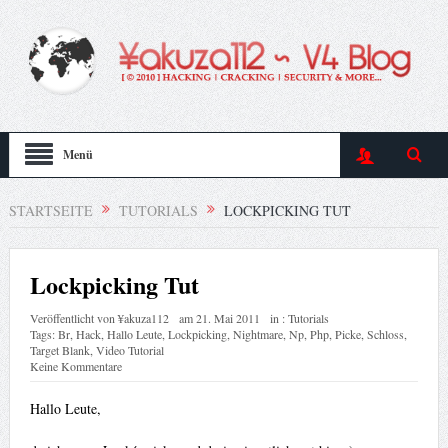
Menü
STARTSEITE
TUTORIALS
LOCKPICKING TUT
Lockpicking Tut
Veröffentlicht von
¥akuza112
am
21. Mai 2011
in :
Tutorials
Tags:
Br
,
Hack
,
Hallo Leute
,
Lockpicking
,
Nightmare
,
Np
,
Php
,
Picke
,
Schloss
,
Target Blank
,
Video Tutorial
Keine Kommentare
Hallo Leute,