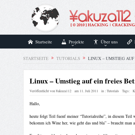
Startseite
Projekte
Über uns
STARTSEITE
TUTORIALS
LINUX – UMSTIEG AUF 
Linux – Umstieg auf ein freies Bet
Veröffentlicht von
¥akuza112
am
11. Juli 2011
in :
Tutorials
Tags:
K
Hallo,
heute folgt Teil fuenf meiner “Tutorialreihe”, in diesem Te
bekomm ich Wine her, wie geht das und bla” – braucht man al