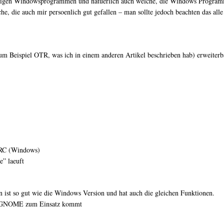
einigen Windowsprogrammen und natuerlich auch welche, die Windows Programme
che, die auch mir persoenlich gut gefallen – man sollte jedoch beachten das al
zum Beispiel OTR, was ich in einem anderen Artikel beschrieben hab) erweite
mIRC (Windows)
e” laeuft
n ist so gut wie die Windows Version und hat auch die gleichen Funktionen.
ter GNOME zum Einsatz kommt