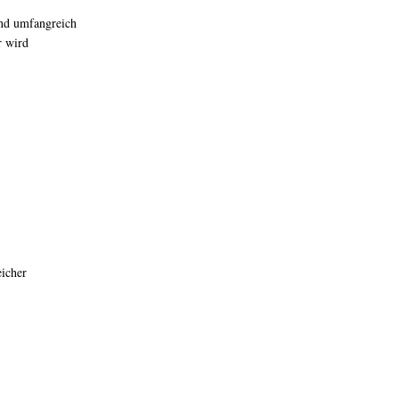
und umfangreich
r wird
icher