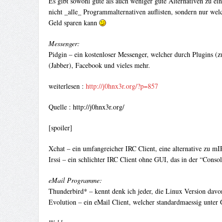
Es gibt sowohl gute als auch weniger gute Alternativen zu 
nicht _alle_ Programmalternativen auflisten, sondern nur wel
Geld sparen kann
Messenger:
Pidgin – ein kostenloser Messenger, welcher durch Plugins (
(Jabber), Facebook und vieles mehr.
weiterlesen :
http://j0hnx3r.org/?p=857
Quelle : http://j0hnx3r.org/
[spoiler]
Xchat – ein umfangreicher IRC Client, eine alternative zu 
Irssi – ein schlichter IRC Client ohne GUI, das in der “Consol
eMail Programme:
Thunderbird* – kennt denk ich jeder, die Linux Version davo
Evolution – ein eMail Client, welcher standardmaessig un