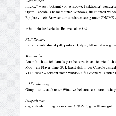
Webbrowser:
Firefox* – auch bekannt von Windows, funktioniert wunderba
Opera – ebenfalls bekannt unter Windows, funktioniert wund
Epiphany – ein Browser der standardmaessig unter GNOME
w3m – ein textbasierter Browser ohne GUI
PDF Reader:
Evince – unterstuetzt pdf, postscript, djvu, tiff und dvi – gefa
Multimedia:
Amarok – hatte ich damals gern benutzt, ist an sich ziemlich t
Moc – ein Player ohne GUI, laesst sich in der Console ausfue
VLC Player – bekannt unter Windows, funktioniert 1a unter 
Bildbearbeitung:
Gimp – sollte auch unter Windows bekannt sein, kann nicht g
Imageviewer:
eog – standard imageviewer von GNOME, gefaellt mir gut