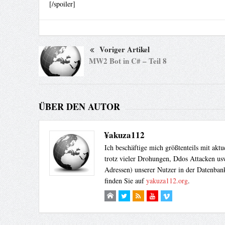
[/spoiler]
Voriger Artikel
MW2 Bot in C# – Teil 8
ÜBER DEN AUTOR
¥akuza112
Ich beschäftige mich größtenteils mit akt
trotz vieler Drohungen, Ddos Attacken usw
Adressen) unserer Nutzer in der Datenbank
finden Sie auf
yakuza112.org
.