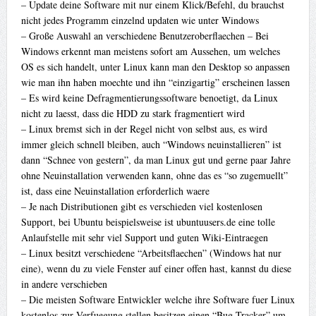
– Update deine Software mit nur einem Klick/Befehl, du brauchst
nicht jedes Programm einzelnd updaten wie unter Windows
– Große Auswahl an verschiedene Benutzeroberflaechen – Bei
Windows erkennt man meistens sofort am Aussehen, um welches
OS es sich handelt, unter Linux kann man den Desktop so anpassen
wie man ihn haben moechte und ihn “einzigartig” erscheinen lassen
– Es wird keine Defragmentierungssoftware benoetigt, da Linux
nicht zu laesst, dass die HDD zu stark fragmentiert wird
– Linux bremst sich in der Regel nicht von selbst aus, es wird
immer gleich schnell bleiben, auch “Windows neuinstallieren” ist
dann “Schnee von gestern”, da man Linux gut und gerne paar Jahre
ohne Neuinstallation verwenden kann, ohne das es “so zugemuellt”
ist, dass eine Neuinstallation erforderlich waere
– Je nach Distributionen gibt es verschieden viel kostenlosen
Support, bei Ubuntu beispielsweise ist ubuntuusers.de eine tolle
Anlaufstelle mit sehr viel Support und guten Wiki-Eintraegen
– Linux besitzt verschiedene “Arbeitsflaechen” (Windows hat nur
eine), wenn du zu viele Fenster auf einer offen hast, kannst du diese
in andere verschieben
– Die meisten Software Entwickler welche ihre Software fuer Linux
kostenlos zur Verfuegung stellen besitzen einen “Bug Tracker” um