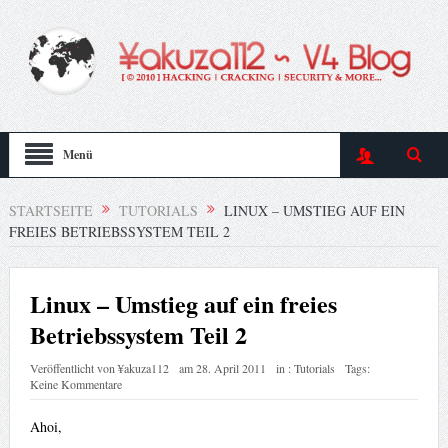
Menü
STARTSEITE
TUTORIALS
LINUX – UMSTIEG AUF EIN
FREIES BETRIEBSSYSTEM TEIL 2
Linux – Umstieg auf ein freies
Betriebssystem Teil 2
Veröffentlicht von
¥akuza112
am
28. April 2011
in :
Tutorials
Tags:
Keine Kommentare
Ahoi,