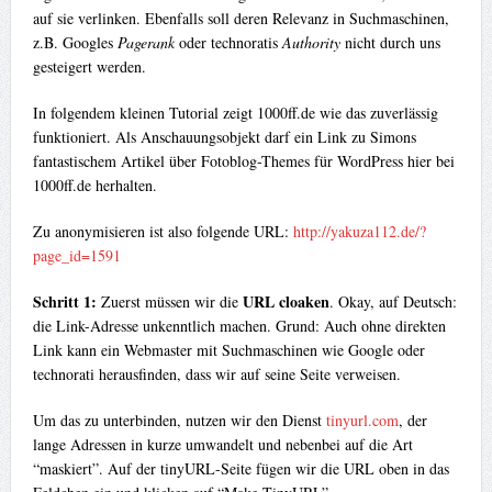
auf sie verlinken. Ebenfalls soll deren Relevanz in Suchmaschinen,
z.B. Googles
Pagerank
oder technoratis
Authority
nicht durch uns
gesteigert werden.
In folgendem kleinen Tutorial zeigt 1000ff.de wie das zuverlässig
funktioniert. Als Anschauungsobjekt darf ein Link zu Simons
fantastischem Artikel über Fotoblog-Themes für WordPress hier bei
1000ff.de herhalten.
Zu anonymisieren ist also folgende URL:
http://yakuza112.de/?
page_id=1591
Schritt 1:
URL cloaken
Zuerst müssen wir die
. Okay, auf Deutsch:
die Link-Adresse unkenntlich machen. Grund: Auch ohne direkten
Link kann ein Webmaster mit Suchmaschinen wie Google oder
technorati herausfinden, dass wir auf seine Seite verweisen.
Um das zu unterbinden, nutzen wir den Dienst
tinyurl.com
, der
lange Adressen in kurze umwandelt und nebenbei auf die Art
“maskiert”. Auf der tinyURL-Seite fügen wir die URL oben in das