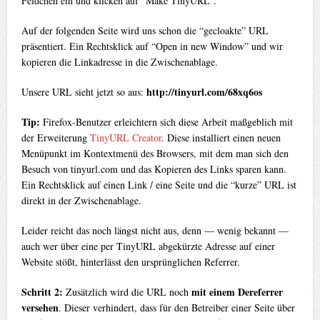
Feldchen ein und klicken auf “Make TinyURL”.
Auf der folgenden Seite wird uns schon die “gecloakte” URL
präsentiert. Ein Rechtsklick auf “Open in new Window” und wir
kopieren die Linkadresse in die Zwischenablage.
http://tinyurl.com/68xq6os
Unsere URL sieht jetzt so aus:
Tip:
Firefox-Benutzer erleichtern sich diese Arbeit maßgeblich mit
der Erweiterung
TinyURL Creator
. Diese installiert einen neuen
Menüpunkt im Kontextmenü des Browsers, mit dem man sich den
Besuch von tinyurl.com und das Kopieren des Links sparen kann.
Ein Rechtsklick auf einen Link / eine Seite und die “kurze” URL ist
direkt in der Zwischenablage.
Leider reicht das noch längst nicht aus, denn — wenig bekannt —
auch wer über eine per TinyURL abgekürzte Adresse auf einer
Website stößt, hinterlässt den ursprünglichen Referrer.
Schritt 2:
mit einem Dereferrer
Zusätzlich wird die URL noch
versehen
. Dieser verhindert, dass für den Betreiber einer Seite über