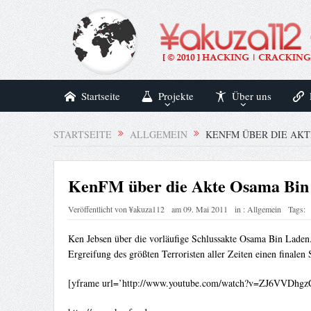
Startseite
Projekte
Über uns
STARTSEITE
ALLGEMEIN
KENFM ÜBER DIE AKT
KenFM über die Akte Osama Bin
Veröffentlicht von
¥akuza112
am
09. Mai 2011
in :
Allgemein
Tags:
Ken Jebsen über die vorläufige Schlussakte Osama Bin Lad
Ergreifung des größten Terroristen aller Zeiten einen f
[yframe url=’http://www.youtube.com/watch?v=ZJ6VVDhgz