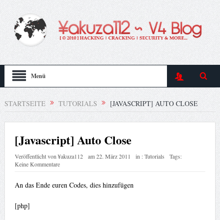
Menü
STARTSEITE
TUTORIALS
[JAVASCRIPT] AUTO CLOSE
[Javascript] Auto Close
Veröffentlicht von
¥akuza112
am
22. März 2011
in :
Tutorials
Tags:
Keine Kommentare
An das Ende euren Codes, dies hinzufügen
[php]