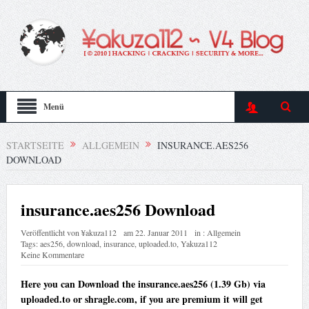
Menü
STARTSEITE
ALLGEMEIN
INSURANCE.AES256
DOWNLOAD
insurance.aes256 Download
Veröffentlicht von
¥akuza112
am
22. Januar 2011
in :
Allgemein
Tags:
aes256
,
download
,
insurance
,
uploaded.to
,
Yakuza112
Keine Kommentare
Here you can Download the insurance.aes256 (1.39 Gb) via
uploaded.to or shragle.com, if you are premium it will get