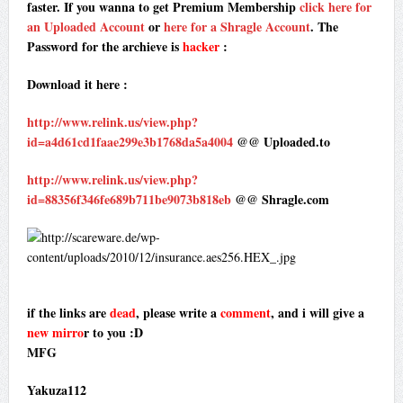
faster. If you wanna to get Premium Membership
click here for
an Uploaded Account
or
here for a Shragle Account
. The
Password for the archieve is
hacker
:
Download it here :
http://www.relink.us/view.php?
id=a4d61cd1faae299e3b1768da5a4004
@@ Uploaded.to
http://www.relink.us/view.php?
id=88356f346fe689b711be9073b818eb
@@ Shragle.com
if the links are
dead
, please write a
comment
, and i will give a
new mirro
r to you :D
MFG
Yakuza112