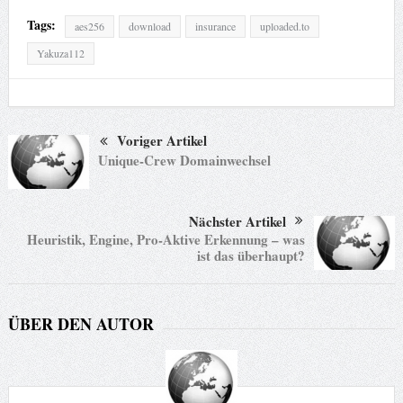
Tags:
aes256
download
insurance
uploaded.to
Yakuza112
Voriger Artikel
Unique-Crew Domainwechsel
Nächster Artikel
Heuristik, Engine, Pro-Aktive Erkennung – was
ist das überhaupt?
ÜBER DEN AUTOR