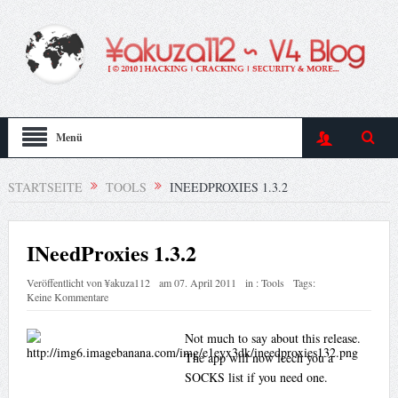
Menü
STARTSEITE
TOOLS
INEEDPROXIES 1.3.2
INeedProxies 1.3.2
Veröffentlicht von
¥akuza112
am
07. April 2011
in :
Tools
Tags:
Keine Kommentare
Not much to say about this release.
The app will now leech you a
SOCKS list if you need one.