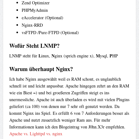
Zend Optimizer
PHPMyAdmin
eAccelerator (Optional)
Nginx-RRD
vsFTPD /Pure-FTPD (Optional)
Wofür Steht LNMP?
L
N
M
P
LNMP steht für
inux,
ginx (sprich engine x),
ysql,
HP
Warum überhaupt Nginx?
Ich habe Nginx ausgewählt weil es RAM schont, es unglaublich
schnell ist und leicht anpassbar. Apache hingegen zehrt an den RAM
wie ein Biest =) und bei groeßeren Zugriffen steigt es ins
unermessliche. Apache ist auch überladen es wird mit vielen Plugins
geliefert (ca 100) von denen nur 7 sehr oft genutzt werden. Da
kommt Nginx ins Spiel. Es erfüllt 6 von 7 Anforderungen besser als
Apache und nutzt zusaetzlich weniger Ram aus. Für mehr
Informationen kann ich den Blogeintrag von J0hn.X3r empfehlen.
Apache vs. Lighttpd vs. nginx