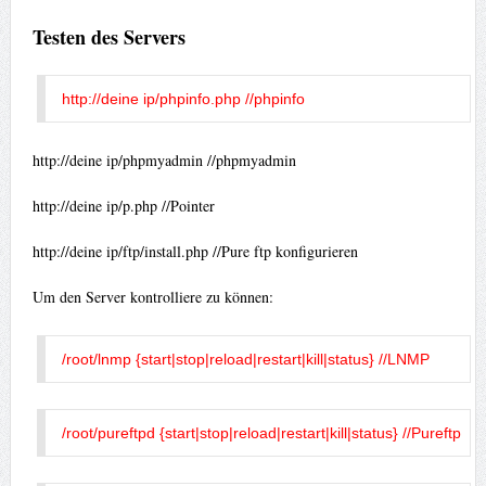
Testen des Servers
http://deine ip/phpinfo.php //phpinfo
http://deine ip/phpmyadmin //phpmyadmin
http://deine ip/p.php //Pointer
http://deine ip/ftp/install.php //Pure ftp konfigurieren
Um den Server kontrolliere zu können:
/root/lnmp {start|stop|reload|restart|kill|status} //LNMP
/root/pureftpd {start|stop|reload|restart|kill|status} //Pureftp