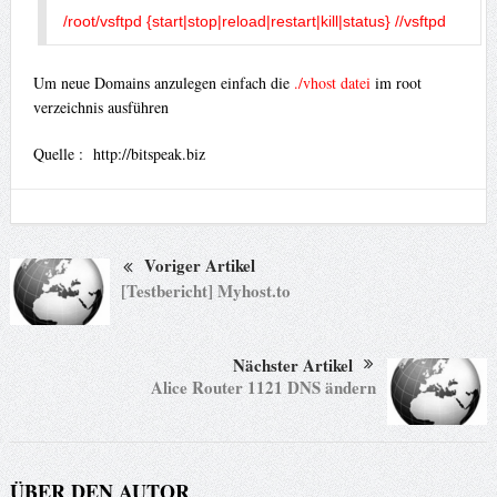
/root/vsftpd {start|stop|reload|restart|kill|status} //vsftpd
Um neue Domains anzulegen einfach die
./vhost datei
im root
verzeichnis ausführen
Quelle : http://bitspeak.biz
Voriger Artikel
[Testbericht] Myhost.to
Nächster Artikel
Alice Router 1121 DNS ändern
ÜBER DEN AUTOR