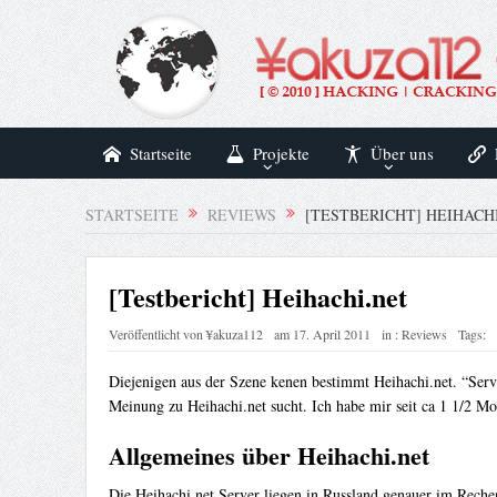
Startseite
Projekte
Über uns
STARTSEITE
REVIEWS
[TESTBERICHT] HEIHACH
[Testbericht] Heihachi.net
Veröffentlicht von
¥akuza112
am
17. April 2011
in :
Reviews
Tags:
Diejenigen aus der Szene kenen bestimmt Heihachi.net. “Serve
Meinung zu Heihachi.net sucht. Ich habe mir seit ca 1 1/2 Mo
Allgemeines über Heihachi.net
Die Heihachi.net Server liegen in Russland genauer im Rech