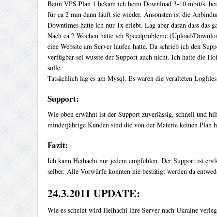
Beim VPS Plan 1 bekam ich beim Download 3-10 mbit/s, beim 
für ca 2 min dann läuft sie wieder. Ansonsten ist die Anbind
Downtimes hatte ich nur 1x erlebt. Lag aber daran dass da
Nach ca 2 Wochen hatte ich Speedprobleme (Upload/Downloadr
eine Website am Server laufen hatte. Da schrieb ich den Su
verfügbar sei wusste der Support auch nicht. Ich hatte die 
solle.
Tatsächlich lag es am Mysql. Es waren die veralteten Logfiles
Support:
Wie oben erwähnt ist der Support zuverlässig, schnell und hil
minderjährige Kunden sind die von der Materie keinen Plan ha
Fazit:
Ich kann Heihachi nur jedem empfehlen. Der Support ist erstkl
selber. Alle Vorwürfe konnten nie bestätigt werden da entwede
24.3.2011 UPDATE:
Wie es scheint wird Heihachi ihre Server nach Ukraine verle