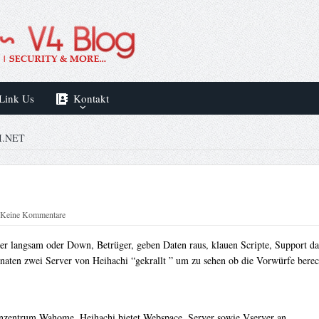
Link Us
Kontakt
I.NET
Keine Kommentare
r langsam oder Down, Betrüger, geben Daten raus, klauen Scripte, Support das
naten zwei Server von Heihachi “gekrallt ” um zu sehen ob die Vorwürfe berech
enzentrum Wahome. Heihachi bietet Webspace, Server sowie Vserver an.