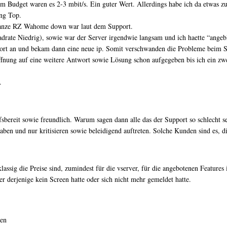
Budget waren es 2-3 mbit/s. Ein guter Wert. Allerdings habe ich da etwas zu
ung Top.
s ganze RZ Wahome down war laut dem Support.
ate Niedrig), sowie war der Server irgendwie langsam und ich haette “angebl
pport an und bekam dann eine neue ip. Somit verschwanden die Probleme beim S
Hoffnung auf eine weitere Antwort sowie Lösung schon aufgegeben bis ich ein z
.
fsbereit sowie freundlich. Warum sagen dann alle das der Support so schlecht se
ben und nur kritisieren sowie beleidigend auftreten. Solche Kunden sind es, d
assig die Preise sind, zumindest für die vserver, für die angebotenen Features 
r derjenige kein Screen hatte oder sich nicht mehr gemeldet hatte.
gen