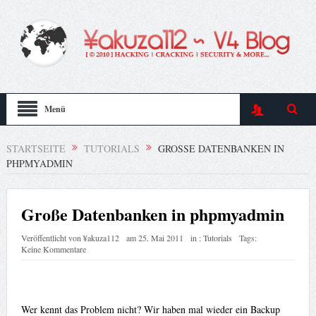
Menü
STARTSEITE
TUTORIALS
GROSSE DATENBANKEN IN P
HPMYADMIN
Große Datenbanken in phpmyadmin
Veröffentlicht von
¥akuza112
am
25. Mai 2011
in :
Tutorials
Tags:
Keine Kommentare
Wer kennt das Problem nicht? Wir haben mal wieder ein Backup