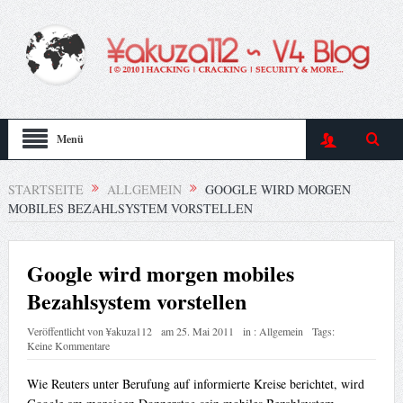
Menü
STARTSEITE
ALLGEMEIN
GOOGLE WIRD MORGEN
MOBILES BEZAHLSYSTEM VORSTELLEN
Google wird morgen mobiles
Bezahlsystem vorstellen
Veröffentlicht von
¥akuza112
am
25. Mai 2011
in :
Allgemein
Tags:
Keine Kommentare
Wie Reuters unter Berufung auf informierte Kreise berichtet, wird