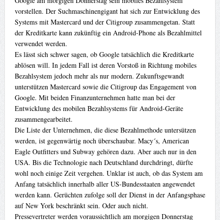
Google am morgigen Donnerstag sein mobiles Bezahlsystem
vorstellen. Der Suchmaschinengigant hat sich zur Entwicklung des
Systems mit Mastercard und der Citigroup zusammengetan. Statt
der Kreditkarte kann zukünftig ein Android-Phone als Bezahlmittel
verwendet werden.
Es lässt sich schwer sagen, ob Google tatsächlich die Kreditkarte
ablösen will. In jedem Fall ist deren Vorstoß in Richtung mobiles
Bezahlsystem jedoch mehr als nur modern. Zukunftsgewandt
unterstützen Mastercard sowie die Citigroup das Engagement von
Google. Mit beiden Finanzunternehmen hatte man bei der
Entwicklung des mobilen Bezahlsystems für Android-Geräte
zusammengearbeitet.
Die Liste der Unternehmen, die diese Bezahlmethode untersützen
werden, ist gegenwärtig noch überschaubar. Macy´s, American
Eagle Outfitters und Subway gehören dazu. Aber auch nur in den
USA. Bis die Technologie nach Deutschland durchdringt, dürfte
wohl noch einige Zeit vergehen. Unklar ist auch, ob das System am
Anfang tatsächlich innerhalb aller US-Bundesstaaten angewendet
werden kann. Gerüchten zufolge soll der Dienst in der Anfangsphase
auf New York beschränkt sein. Oder auch nicht.
Pressevertreter werden voraussichtlich am morgigen Donnerstag