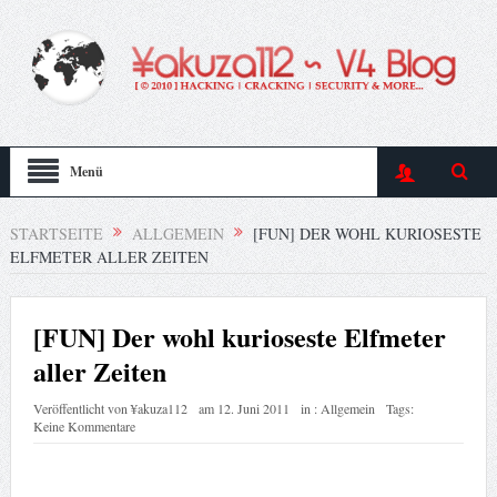
Menü
STARTSEITE
ALLGEMEIN
[FUN] DER WOHL KURIOSESTE
ELFMETER ALLER ZEITEN
[FUN] Der wohl kurioseste Elfmeter
aller Zeiten
Veröffentlicht von
¥akuza112
am
12. Juni 2011
in :
Allgemein
Tags:
Keine Kommentare