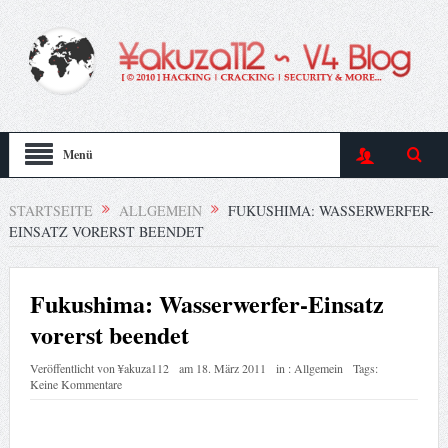
Menü
STARTSEITE
ALLGEMEIN
FUKUSHIMA: WASSERWERFER-
EINSATZ VORERST BEENDET
Fukushima: Wasserwerfer-Einsatz
vorerst beendet
Veröffentlicht von
¥akuza112
am
18. März 2011
in :
Allgemein
Tags:
Keine Kommentare