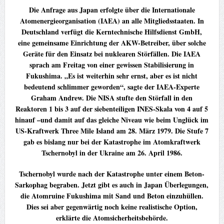
Die Anfrage aus Japan erfolgte über die Internationale
Atomenergieorganisation (IAEA) an alle Mitgliedsstaaten. In
Deutschland verfügt die Kerntechnische Hilfsdienst GmbH,
eine gemeinsame Einrichtung der AKW-Betreiber, über solche
Geräte für den Einsatz bei nuklearen Störfällen. Die IAEA
sprach am Freitag von einer gewissen Stabilisierung in
Fukushima. „Es ist weiterhin sehr ernst, aber es ist nicht
bedeutend schlimmer geworden“, sagte der IAEA-Experte
Graham Andrew. Die NISA stufte den Störfall in den
Reaktoren 1 bis 3 auf der siebenteiligen INES-Skala von 4 auf 5
hinauf –und damit auf das gleiche Niveau wie beim Unglück im
US-Kraftwerk Three Mile Island am 28. März 1979. Die Stufe 7
gab es bislang nur bei der Katastrophe im Atomkraftwerk
Tschernobyl in der Ukraine am 26. April 1986.
Tschernobyl wurde nach der Katastrophe unter einem Beton-
Sarkophag begraben. Jetzt gibt es auch in Japan Überlegungen,
die Atomruine Fukushima mit Sand und Beton einzuhüllen.
Dies sei aber gegenwärtig noch keine realistische Option,
erklärte die Atomsicherheitsbehörde.