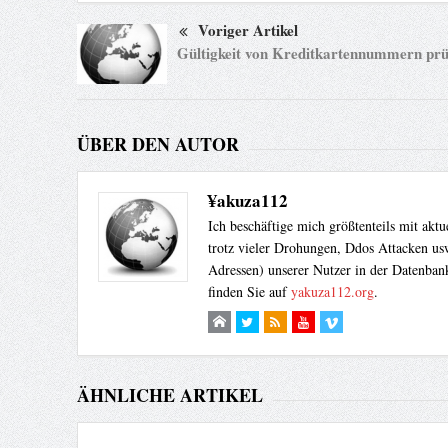
Voriger Artikel
Gültigkeit von Kreditkartennummern prü
ÜBER DEN AUTOR
¥akuza112
Ich beschäftige mich größtenteils mit akt
trotz vieler Drohungen, Ddos Attacken usw
Adressen) unserer Nutzer in der Datenbank
finden Sie auf
yakuza112.org
.
ÄHNLICHE ARTIKEL