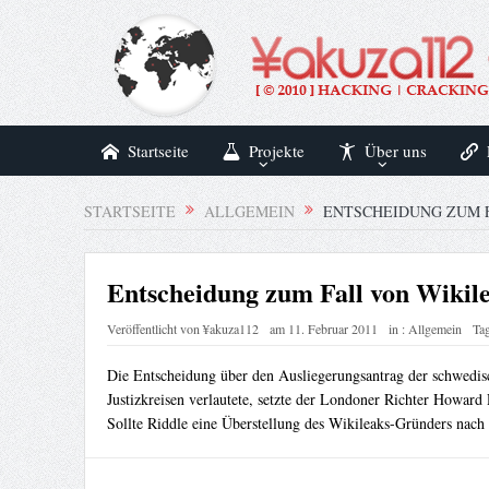
Startseite
Projekte
Über uns
STARTSEITE
ALLGEMEIN
ENTSCHEIDUNG ZUM F
Entscheidung zum Fall von Wikil
Veröffentlicht von
¥akuza112
am
11. Februar 2011
in :
Allgemein
Tag
Die Entscheidung über den Ausliegerungsantrag der schwedis
Justizkreisen verlautete, setzte der Londoner Richter Howard
Sollte Riddle eine Überstellung des Wikileaks-Gründers nac