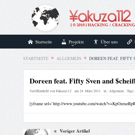
Startseite
Projekte
Über uns
STARTSEITE
ALLGEMEIN
DOREEN FEAT. FIFTY 
Doreen feat. Fifty Sven and $chei
Veröffentlicht von
¥akuza112
am
24. März 2011
in :
Allgemein
Tags:
[yframe url=’http://www.youtube.com/watch?v=KpOzeuzRpR
Voriger Artikel