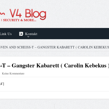
Link Us
Kontakt
SVEN AND $CHEISS-T – GANGSTER KABARETT ( CAROLIN KEBEKUS 
ß-T – Gangster Kabarett ( Carolin Kebekus 
Keine Kommentare
4′]