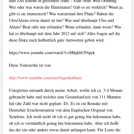
dass Ziel scheint in greifbarer Nähe – Eine Neue Welt Ordnung
Wer oder was waren die Illuminaten? Gab es sie wirklich? Wenn ja,
gibt es sie immernoch? Was waren/sind ihre Pläne? Haben die
Ufos/Aliens etwas damit zu tun? Was sind überhaupt Ufos und
Aliens? Real oder nur erfunden? Wenn erfunden, dann wozu? Was
hat es überhaupt mit dem Jahr 2012 auf sich? Alles fragen auf die
diese Doku euch hoffentlich gute Antworten geben wird.
https://www.youtube.com/watch?v=M8pkbUF6pek
Diese Videoreihe ist von:
http://www.youtube.com/user/ingoakablaze
Conspiritus entsandt durch meine Arbeit, wofür ich ca. 3-4 Monate
gebraucht habe und welches eine Gesamtlaufzeit von 111 Minuten
hat (die Zahl war nicht geplant :D). Es ist ein Remake mit
Deutscher Synchronisation von dem Englischen Original von
Xendrius. Ich weiß nicht ob ich es gut genug hin bekommen habe,
ob ich es verständlich genug hin bekommen habe. Aber ich hoffe
das der ein oder andere etwas damit anfangen kann. Für Leute die