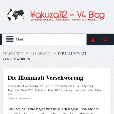
Menü
STARTSEITE
ALLGEMEIN
DIE ILLUMINATI
VERSCHWÖRUNG
Die Illuminati Verschwörung
Veröffentlicht von
¥akuza112
am
01. November 2011
in :
Allgemein
Tags:
Eine Neue Welt
,
Illuminati
,
Jahr 2012
,
Ordnung
,
Synchronisation
,
Ufos
Aliens
Keine Kommentare
Ein über 200 Jahre langer Plan neigt sich langsam dem Ende zu,