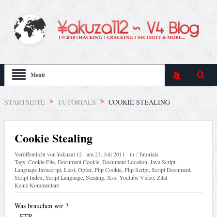
Menü
STARTSEITE
TUTORIALS
COOKIE STEALING
Cookie Stealing
Veröffentlicht von
¥akuza112
am
23. Juli 2011
in :
Tutorials
Tags:
Cookie File
,
Document Cookie
,
Document Location
,
Java Script
,
Language Javascript
,
Liest
,
Opfer
,
Php Cookie
,
Php Script
,
Script Document
,
Script Index
,
Script Language
,
Stealing
,
Xss
,
Youtube Video
,
Zitat
Keine Kommentare
Was brauchen wir ?
– FTP