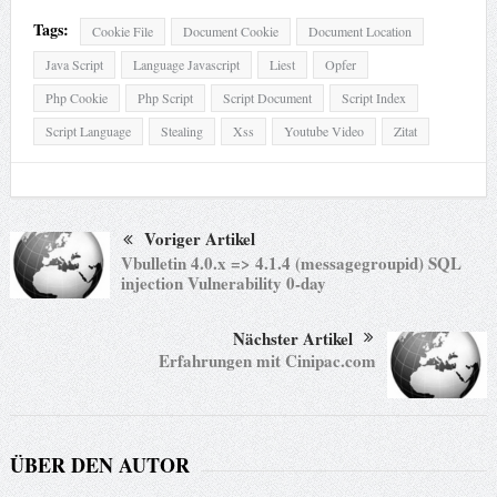
Tags:
Cookie File
Document Cookie
Document Location
Java Script
Language Javascript
Liest
Opfer
Php Cookie
Php Script
Script Document
Script Index
Script Language
Stealing
Xss
Youtube Video
Zitat
Voriger Artikel
Vbulletin 4.0.x => 4.1.4 (messagegroupid) SQL
injection Vulnerability 0-day
Nächster Artikel
Erfahrungen mit Cinipac.com
ÜBER DEN AUTOR