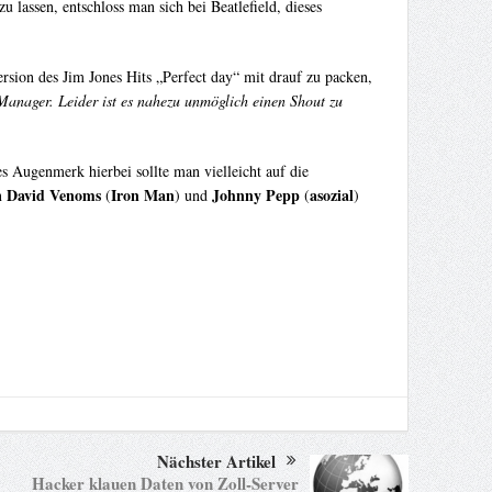
u lassen, entschloss man sich bei Beatlefield, dieses
rsion des Jim Jones Hits „Perfect day“ mit drauf zu packen,
anager. Leider ist es nahezu unmöglich einen Shout zu
es Augenmerk hierbei sollte man vielleicht auf die
David Venoms
Iron Man
Johnny Pepp
asozial
n
(
) und
(
)
Nächster Artikel
Hacker klauen Daten von Zoll-Server