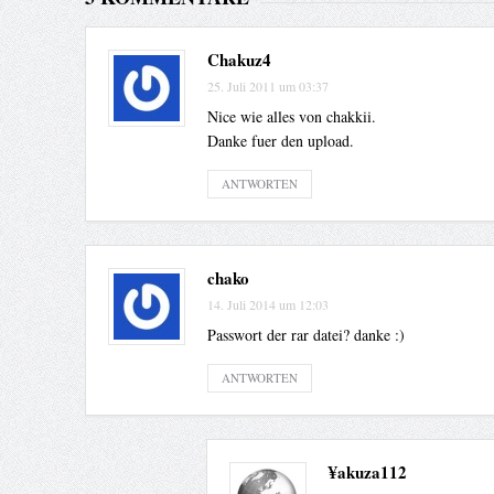
Chakuz4
25. Juli 2011 um 03:37
Nice wie alles von chakkii.
Danke fuer den upload.
ANTWORTEN
chako
14. Juli 2014 um 12:03
Passwort der rar datei? danke :)
ANTWORTEN
¥akuza112