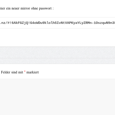
hier ein neuer mirror ohne passwort :
.nz/#!6AkFGZjQ!G4oWDu9klolh5IvNtVAPKyaYLyZRMn-1OszqwN9n3
*
e Felder sind mit
markiert