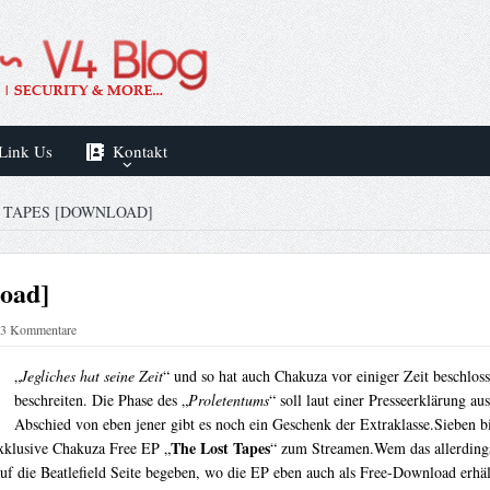
Link Us
Kontakt
 TAPES [DOWNLOAD]
oad]
3 Kommentare
„
Jegliches hat seine Zeit
“ und so hat auch Chakuza vor einiger Zeit beschlos
beschreiten. Die Phase des „
Proletentums
“ soll laut einer Presseerklärung a
Abschied von eben jener gibt es noch ein Geschenk der Extraklasse.Sieben bi
The Lost Tapes
exklusive Chakuza Free EP „
“ zum Streamen.Wem das allerdings
auf die Beatlefield Seite begeben, wo die EP eben auch als Free-Download erhält