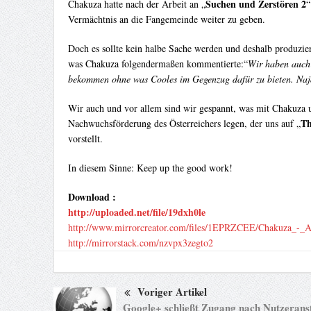
Suchen und Zerstören 2
Chakuza hatte nach der Arbeit an „
“
Vermächtnis an die Fangemeinde weiter zu geben.
Doch es sollte kein halbe Sache werden und deshalb produzier
was Chakuza folgendermaßen kommentierte:“
Wir haben auch 
bekommen ohne was Cooles im Gegenzug dafür zu bieten. Naja,
Wir auch und vor allem sind wir gespannt, was mit Chakuza u
Th
Nachwuchsförderung des Österreichers legen, der uns auf „
vorstellt.
In diesem Sinne: Keep up the good work!
Download :
http://uploaded.net/file/19dxh0le
http://www.mirrorcreator.com/files/1EPRZCEE/Chakuza_-_A
http://mirrorstack.com/nzvpx3zegto2
Voriger Artikel
Google+ schließt Zugang nach Nutzeran