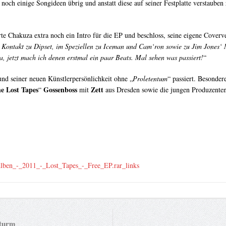
 noch einige Songideen übrig und anstatt diese auf seiner Festplatte verstauben z
te Chakuza extra noch ein Intro für die EP und beschloss, seine eigene Coverve
Kontakt zu Dipset, im Speziellen zu Iceman und Cam‘ron sowie zu Jim Jones‘ M
 jetzt mach ich denen erstmal ein paar Beats. Mal sehen was passiert!
“
nd seiner neuen Künstlerpersönlichkeit ohne „
Proletentum
“ passiert. Besonder
e Lost Tapes
Gossenboss
Zett
“
mit
aus Dresden sowie die jungen Produzente
lben_-_2011_-_Lost_Tapes_-_Free_EP.rar_links
sturm