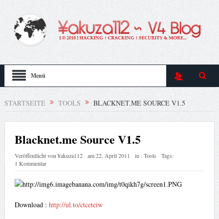
Menü
STARTSEITE
TOOLS
BLACKNET.ME SOURCE V1.5
Blacknet.me Source V1.5
Veröffentlicht von
¥akuza112
am
22. April 2011
in :
Tools
Tags:
1 Kommentar
Download :
http://ul.to/ctceteiw