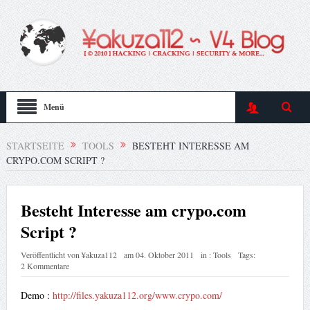
Menü
STARTSEITE
TOOLS
BESTEHT INTERESSE AM
CRYPO.COM SCRIPT ?
Besteht Interesse am crypo.com
Script ?
Veröffentlicht von
¥akuza112
am
04. Oktober 2011
in :
Tools
Tags:
2 Kommentare
Demo :
http://files.yakuza112.org/www.crypo.com/