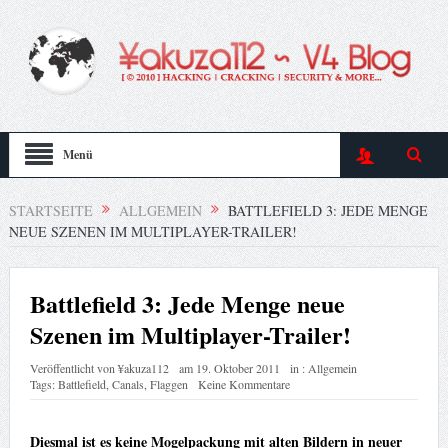
Menü
STARTSEITE
ALLGEMEIN
BATTLEFIELD 3: JEDE MENGE
NEUE SZENEN IM MULTIPLAYER-TRAILER!
Battlefield 3: Jede Menge neue
Szenen im Multiplayer-Trailer!
Veröffentlicht von
¥akuza112
am
19. Oktober 2011
in :
Allgemein
Tags:
Battlefield
,
Canals
,
Flaggen
Keine Kommentare
Diesmal ist es keine Mogelpackung mit alten Bildern in neuer