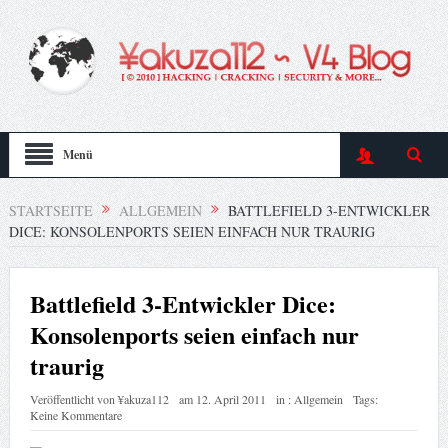
Menü
STARTSEITE
ALLGEMEIN
BATTLEFIELD 3-ENTWICKLER
DICE: KONSOLENPORTS SEIEN EINFACH NUR TRAURIG
Battlefield 3-Entwickler Dice:
Konsolenports seien einfach nur
traurig
Veröffentlicht von
¥akuza112
am
12. April 2011
in :
Allgemein
Tags:
Keine Kommentare