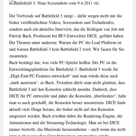
Die Vorfreude auf Battlefield 3 steigt – dafür sorgen nicht nur die
bisher veröffentlichten Videos, Screenshots und Technikinfos,
sondern auch ein aktuelles Interview, das die Kollegen von Jolt mit
Patrick Bach, Produzent bei BF3-Entwickler DICE, geführt haben.
Die Themen unter anderem: Warum der PC die Lead Platform ist
und warum Battlefield 3 kein Battlefield 2 wird. Wir fassen für Sie
zusammen.
Bach bestätigt das, was viele PC-Spieler hoffen: Der PC ist die
Entwicklungsplattform für Battlefield 3. Battlefield 3 werde für
„High-End-PC-Features entwickelt“ und man würde diese auch
„stark ausreizen“, so Bach. Trotzdem dürfe man nicht glauben, dass
Battlefield 3 auf den Konsolen schlecht aussehe. Dadurch, dass
DICE für PC entwickle und daher die Konsolen „überfordere“, habe
man es auch geschafft, die Konsolen besser auszureizen. DICE finde
aktuell viele Dinge heraus, die bisher nicht auf den Konsolen
umgesetzt werden. Bach erwähnt dabei die Rendering-Engine, die
Animationen und die Streaming-Technologie. Man sei bei DICE
immer bestrebt, das Maximale herauszuholen – auch wenn das nicht
immer ökonomischen Grundprinzipien entsprechen würde