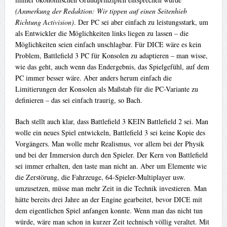
(Anmerkung der Redaktion: Wir tippen auf einen Seitenhieb
Richtung Activision)
. Der PC sei aber einfach zu leistungsstark, um
als Entwickler die Möglichkeiten links liegen zu lassen – die
Möglichkeiten seien einfach unschlagbar. Für DICE wäre es kein
Problem, Battlefield 3 PC für Konsolen zu adaptieren – man wisse,
wie das geht, auch wenn das Endergebnis, das Spielgefühl, auf dem
PC immer besser wäre. Aber anders herum einfach die
Limitierungen der Konsolen als Maßstab für die PC-Variante zu
definieren – das sei einfach traurig, so Bach.
Bach stellt auch klar, dass Battlefield 3 KEIN Battlefield 2 sei. Man
wolle ein neues Spiel entwickeln, Battlefield 3 sei keine Kopie des
Vorgängers. Man wolle mehr Realismus, vor allem bei der Physik
und bei der Immersion durch den Spieler. Der Kern von Battlefield
sei immer erhalten, den taste man nicht an. Aber um Elemente wie
die Zerstörung, die Fahrzeuge, 64-Spieler-Multiplayer usw.
umzusetzen, müsse man mehr Zeit in die Technik investieren. Man
hätte bereits drei Jahre an der Engine gearbeitet, bevor DICE mit
dem eigentlichen Spiel anfangen konnte. Wenn man das nicht tun
würde, wäre man schon in kurzer Zeit technisch völlig veraltet. Mit