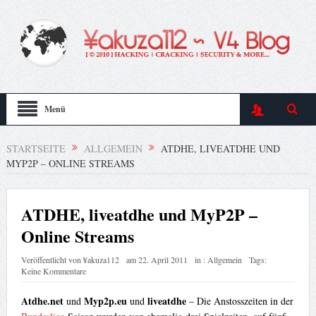
Menü
STARTSEITE
ALLGEMEIN
ATDHE, LIVEATDHE UND
MYP2P – ONLINE STREAMS
ATDHE, liveatdhe und MyP2P –
Online Streams
Veröffentlicht von
¥akuza112
am
22. April 2011
in :
Allgemein
Tags:
Keine Kommentare
Atdhe.net
Myp2p.eu
liveatdhe
und
und
– Die Anstosszeiten in der