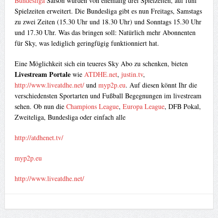
Bundesliga
Saison wurden von ehemalig drei Spielzeiten, auf fünf
Spielzeiten erweitert. Die Bundesliga gibt es nun Freitags, Samstags
zu zwei Zeiten (15.30 Uhr und 18.30 Uhr) und Sonntags 15.30 Uhr
und 17.30 Uhr. Was das bringen soll: Natürlich mehr Abonnenten
für Sky, was lediglich geringfügig funktionniert hat.
Eine Möglichkeit sich ein teueres Sky Abo zu schenken, bieten
Livestream Portale
wie
ATDHE.net
,
justin.tv
,
http://www.liveatdhe.net/
und
myp2p.eu
. Auf diesen könnt Ihr die
verschiedensten Sportarten und Fußball Begegnungen im livestream
sehen. Ob nun die
Champions League
,
Europa League
, DFB Pokal,
Zweiteliga, Bundesliga oder einfach alle
http://atdhenet.tv/
myp2p.eu
http://www.liveatdhe.net/