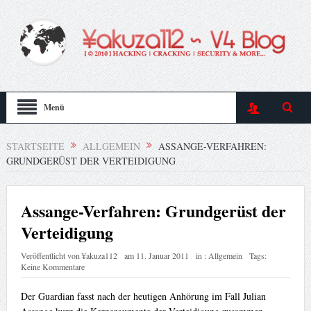
Menü
STARTSEITE
ALLGEMEIN
ASSANGE-VERFAHREN:
GRUNDGERÜST DER VERTEIDIGUNG
Assange-Verfahren: Grundgerüst der
Verteidigung
Veröffentlicht von
¥akuza112
am
11. Januar 2011
in :
Allgemein
Tags:
Keine Kommentare
Der Guardian fasst nach der heutigen Anhörung im Fall Julian