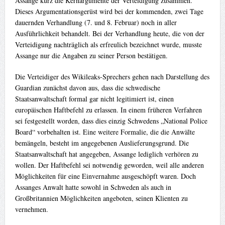
Assange kurz die Kernargumente der Verteidigung zusammen.
Dieses Argumentationsgerüst wird bei der kommenden, zwei Tage
dauernden Verhandlung (7. und 8. Februar) noch in aller
Ausführlichkeit behandelt. Bei der Verhandlung heute, die von der
Verteidigung nachträglich als erfreulich bezeichnet wurde, musste
Assange nur die Angaben zu seiner Person bestätigen.
Die Verteidiger des Wikileaks-Sprechers gehen nach Darstellung des
Guardian zunächst davon aus, dass die schwedische
Staatsanwaltschaft formal gar nicht legitimiert ist, einen
europäischen Haftbefehl zu erlassen. In einem früheren Verfahren
sei festgestellt worden, dass dies einzig Schwedens „National Police
Board“ vorbehalten ist. Eine weitere Formalie, die die Anwälte
bemängeln, besteht im angegebenen Auslieferungsgrund. Die
Staatsanwaltschaft hat angegeben, Assange lediglich verhören zu
wollen. Der Haftbefehl sei notwendig geworden, weil alle anderen
Möglichkeiten für eine Einvernahme ausgeschöpft waren. Doch
Assanges Anwalt hatte sowohl in Schweden als auch in
Großbritannien Möglichkeiten angeboten, seinen Klienten zu
vernehmen.