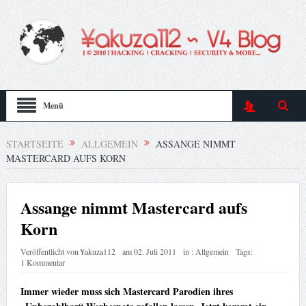
Menü
STARTSEITE
ALLGEMEIN
ASSANGE NIMMT
MASTERCARD AUFS KORN
Assange nimmt Mastercard aufs
Korn
Veröffentlicht von
¥akuza112
am
02. Juli 2011
in :
Allgemein
Tags:
1 Kommentar
Immer wieder muss sich Mastercard Parodien ihres