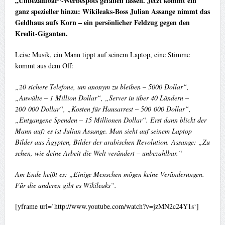
„Unbezahlbar“-Werbespots gefallen lassen. Jetzt kommt ein
ganz spezieller hinzu: Wikileaks-Boss Julian Assange nimmt das
Geldhaus aufs Korn – ein persönlicher Feldzug gegen den
Kredit-Giganten.
Leise Musik, ein Mann tippt auf seinem Laptop, eine Stimme
kommt aus dem Off:
„20 sichere Telefone, um anonym zu bleiben – 5000 Dollar“,
„Anwälte – 1 Million Dollar“, „Server in über 40 Ländern –
200 000 Dollar“, „Kosten für Hausarrest – 500 000 Dollar“,
„Entgangene Spenden – 15 Millionen Dollar“. Erst dann blickt der
Mann auf: es ist Julian Assange. Man sieht auf seinem Laptop
Bilder aus Ägypten, Bilder der arabischen Revolution. Assange: „Zu
sehen, wie deine Arbeit die Welt verändert – unbezahlbar.“
Am Ende heißt es: „Einige Menschen mögen keine Veränderungen.
Für die anderen gibt es Wikileaks“.
[yframe url=’http://www.youtube.com/watch?v=jzMN2c24Y1s‘]