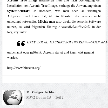
Acronis True Image
installieren muss und nach Beendigung der
Installation von Acronis True Image, verlangt die Anwendung einen
Systemneustart
. Je nachdem, was man noch an wichtigen
Aufgaben durchführen hat, ist ein Neustart des Servers nicht
unbedingt notwendig. Möchte man also direkt die Acronis Software
nutzen, so wird folgenden Eintrag
AcronisRebootNeeded0
in der
Registry unter:
HKEY_LOCAL_MACHINE\SOFTWARE\Wow6432Node\Acron
umbenannt oder gelöscht. Acronis startet und kann jetzt genutzt
werden.
http://www.bluecon.org/
Voriger Artikel
MW2 Bot in C# – Teil 2