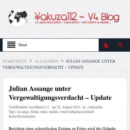
Menü
STARTSEITE
ALLGEMEIN
JULIAN ASSANGE UNTER
VERGEWALTIGUNGSVERDACHT – UPDATE
Julian Assange unter
Vergewaltigungsverdacht – Update
Veröffentlicht von
¥akuza112
am
22. August 2010
in :
Allgemein
Tags:
Assange
,
Julian
,
unter
,
update
,
vergewaltigungsverdacht
Keine Kommentare
Berichten einer schwedischen Zeitung zu Folge wird der Gründer