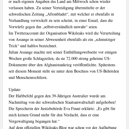
er nach eigenen Angaben das Land am Mittwoch schon wieder
verlassen haben. Zu seiner Verteidigung übermittelte er der
schwedischen Zeitung „Aftonbladet“, mit welcher er ebenfalls in
Verhandlung verwickelt zu sein scheint, in einer Email, dass die
Vorwürfe gegen ihn „selbstverständlich unwahr“ seien.
Im Twitteraccount der Organisation Wikileaks wird die Verurteilung
von Assange in seiner Abwesenheit ebenfalls als ein „schmutziger
Trick“ und haltlos bezeichnet.
Julian Assange machte mit seiner Enthüllungswebseite vor einigen
Wochen große Schlagzeilen, da sie 72.000 streng geheime US-
Dokumente über den Afghanistankrieg veröffentlichte. Spätestens
seit diesem Moment steht sie unter dem Beschuss von US-Behörden
und Menschenrechtlern.
Update:
Der Haftbefehl gegen den 39-Jährigen Australier wurde am
Nachmittag von der schwedischen Staatsanwaltschaft aufgehoben!
Die Sprecherin der Justizbehörde Eva Finné erklärte: „Es gibt für
mich keinen Grund mehr für den Verdacht, dass er eine
Vergewaltigung begangen hat.“
Auf dem offiziellen Wikileaks-Blog war schon vor der Aufhebung